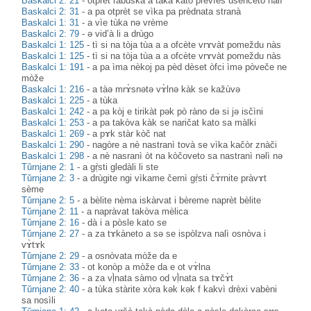
Baskalci 2: 21
-
otprèt ràbuška a takà kato prevìeš ušènceto nalì
Baskalci 2: 31
-
a pa otprèt se vìka pa prèdnata stranà
Baskalci 1: 31
-
a vìe tùka nә vrème
Baskalci 2: 79
-
ə vid’à li a drùgo
Baskalci 1: 125
-
tì si na tòja tùa a a ofcète vrɤvàt pomeždu nàs
Baskalci 1: 125
-
tì si na tòja tùa a a ofcète vrɤvàt pomeždu nàs
Baskalci 1: 191
-
a pa ìma nèkoj pa pèd dèset òfci ìmә pòveče ne
mòže
Baskalci 1: 216
-
a tàә mrɤ̀snәtә vɤ̀lnә kàk se kažùvә
Baskalci 1: 225
-
a tùka
Baskalci 1: 242
-
a pa kòj e tirikàt pәk pò ràno dә si jә isčìni
Baskalci 1: 253
-
a pa takòva kàk se naričat kato sa màlki
Baskalci 1: 269
-
a pɤk stàr kòč nat
Baskalci 1: 290
-
nagòre a nè nastranì tovà se vìka kačòr znàči
Baskalci 1: 298
-
a nè nasranì òt na kòčoveto sa nastranì nәlì nә
Tǔrnjane 2: 1
-
a gṛ̀sti gledàli li ste
Tǔrnjane 2: 3
-
a drùgite ngi vìkame černì gṛ̀sti čɤ̀rnite pràvɤt
sème
Tǔrnjane 2: 5
-
a bèlite nèma iskàrvat i bèreme naprèt bèlite
Tǔrnjane 2: 11
-
a napràvat takòva mèlica
Tǔrnjane 2: 16
-
dà i a pòsle kato se
Tǔrnjane 2: 27
-
a za tɤkàneto a sə se ispòlzva nalì osnòva i
vɤ̀tɤk
Tǔrnjane 2: 29
-
a osnòvata mòže da e
Tǔrnjane 2: 33
-
ot konòp a mòže da e ot vɤ̀lna
Tǔrnjane 2: 36
-
a za vḷ̀nata sàmo od vḷ̀nata sa tɤčɤ̀t
Tǔrnjane 2: 40
-
a tùka stàrite xòra kək kək f kakvì drèxi vabèni
sa nosìli