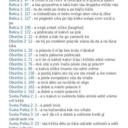
Belica 2: 97
-
e žìtoto e za rɤštɤ̀ a čenìcata si e pčenìca baškɤ̀
Belica 1: 97
-
a tàa gospodìna e takà kato tàa drugàrka miždu nàs
Belica 1: 115
-
ta da sèda po òrata a pa bàjčo kàže
Belica 1: 117
-
a čorbadžìata ni bèše mnògo àren vìka èj dìke
Belica 1: 127
-
mi pògledni vìka po tèp kòlko snòpe sɤm vṛzàl a
pa
Belica 3: 136
-
a sɤgà znàeš sìčko [laughter]
Belica 2: 172
-
a pòdnicata ot kakvò se prài
Oborište 1: 12
-
e dobrè a kàk še go zamèsiš kə
Oborište 2: 12
-
nè tòj po modèren pràznik stàna da da a na làzar
tùka
Oborište 1: 32
-
a pràexte li xl’àp bes kvàs n’àkəkəf
Oborište 1: 37
-
a ìnače pàlexme pòdnicatà
Oborište 1: 71
-
a tì še ni kàžeš kakvì b’àa i kɤ̀štite ednò vrème
Oborište 1: 76
-
dvè stài a pɤk ìnače pòsle zèa gi pràvɤtᵊ
Oborište 1: 86
-
a kakvà stòka ìmaxte vìe ednò vrème
Oborište 1: 130
-
à postòj kàkto èto tòj vìe ste mladì a nìe mòem
Oborište 1: 145
-
a pòsle evropèjsko zèa da ìmaše
Oborište 1: 160
-
a tovà dèto se iscèžda ot nègo
Oborište 1: 162
-
a dobrè a màslo pràexte li
Oborište 1: 162
-
a dobrè a màslo pràexte li
Sveta Petka 2: 1
-
a s kakvò si svètexte bàbo eminè ednò vrème
vɤf.kɤ̀šti
Sveta Petka 2: 3
-
a predì tovà
Sveta Petka 3: 5
-
a na kačamàka kàk mu vìkate
Sveta Petka 3: 14
-
əxɤ̀ dà xɤ̀ e dobrè a volòvete kɤdè gi
zatvàr’axte vìe
Sveta Petka 3: 23
-
tàa kɤ̀šta dètu je tùka udzàde vulòvetò a udòl