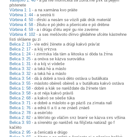
Vasiljovo 1: 46
-
a pa nìe momìčeta sə zbìra:me pɤk ta pejè̝m
pṛ̀stenete
Vŭrbina 1: 1
-
a na xarmàna kvo pràite
Vŭrbina 1: 44
-
a sestrà ti
Vŭrbina 4: 50
-
dɤ̀ski a nəsàm sə vòzili pàk drùk məteriàl
Vŭrbina 4: 58
-
žɨ̀tutu e pò jèdro a pšenìcətə e pò drèbnə
Vŭrbina 4: 59
-
a i drùgu d’ètu ərpɤ̀ gu nìe zəvème
Vŭrbina 4: 102
-
a səs mešòvoto dɤ̀rvo glèdəhne ufcète kàstrehne
lìsti sklàəne gu zi
Belica 2: 13
-
vìe ednì žènete a drùgi kakvò pràv'at
Belica 2: 17
-
a kòj vrɤ̀zva
Belica 1: 24
-
i zimɤ̀ska ìda tàm a lètoska si dòda ta žɤ̀na
Belica 3: 25
-
a onòva se kàzva surovàtka
Belica 1: 31
-
è a kòj vi vòdeše
Belica 3: 32
-
a təkà hə̀ a màslo
Belica 3: 32
-
a təkà hə̀ a màslo
Belica 3: 54
-
dà à dobrè a tovà dèto ostàva u butàlkata
Belica 3: 55
-
màsloto obèreš obèreš a v butàlkata kakvò ostàva
Belica 1: 58
-
dobrè a kàk se narèždate da žɤ̀nete tàm
Belica 3: 58
-
a ot nèja kakvò pràviš
Belica 2: 68
-
a kakvò se sèeše tùka
Belica 3: 71
-
e dobrè a màsloto ə go pàziš za zìmata nalì
Belica 1: 76
-
a ednà tì a tì a ne znàeš znàeš
Belica 2: 78
-
a esèn'oto
Belica 2: 82
-
a lètn'oto go vlàčim sɤz branɤ̀ se kàzva sɤs vṛ̀šina
Belica 3: 93
-
a sìrenèto go narèžeš na filìjčeta natùraž go f
kačèto
Belica 2: 95
-
a čenìcatà e drùgo