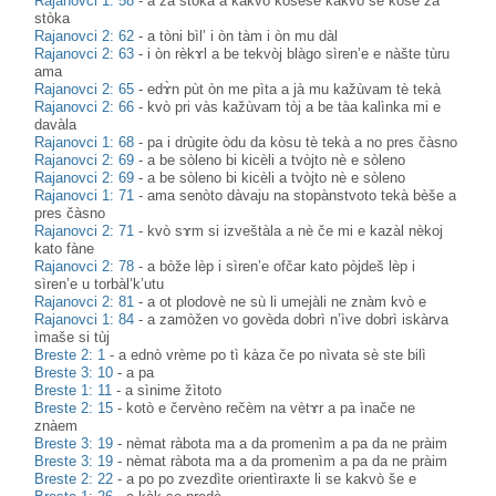
Rajanovci 1: 58
-
a za stòka a kakvò kòseše kakvò se kòse za
stòka
Rajanovci 2: 62
-
a tòni bìl’ i òn tàm i òn mu dàl
Rajanovci 2: 63
-
i òn rèkɤl a be tekvòj blàgo sìren’e e nàšte tùru
ama
Rajanovci 2: 65
-
edɤ̀n pùt òn me pìta a jà mu kažùvam tè tekà
Rajanovci 2: 66
-
kvò pri vàs kažùvam tòj a be tàa kalìnka mi e
davàla
Rajanovci 1: 68
-
pa i drùgite òdu da kòsu tè tekà a no pres čàsno
Rajanovci 2: 69
-
a be sòleno bi kicèli a tvòjto nè e sòleno
Rajanovci 2: 69
-
a be sòleno bi kicèli a tvòjto nè e sòleno
Rajanovci 1: 71
-
ama senòto dàvaju na stopànstvoto tekà bèše a
pres čàsno
Rajanovci 2: 71
-
kvò sɤm si izveštàla a nè če mi e kazàl nèkoj
kato fàne
Rajanovci 2: 78
-
a bòže lèp i sìren’e ofčar kato pòjdeš lèp i
sìren’e u torbàl’k’utu
Rajanovci 2: 81
-
a ot plodovè ne sù li umejàli ne znàm kvò e
Rajanovci 1: 84
-
a zamòžen vo govèda dobrì n’ìve dobrì iskàrva
ìmaše si tùj
Breste 2: 1
-
a ednò vrème po tì kàza če po nìvata sè ste bilì
Breste 3: 10
-
a pa
Breste 1: 11
-
a sìnime žìtoto
Breste 2: 15
-
kotò e červèno rečèm na vètɤr a pa ìnače ne
znàem
Breste 3: 19
-
nèmat ràbota ma a da promenìm a pa da ne pràim
Breste 3: 19
-
nèmat ràbota ma a da promenìm a pa da ne pràim
Breste 2: 22
-
a po po zvezdìte orientìraxte li se kakvò še e