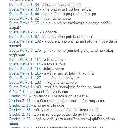
b’àhə vulòvetu
Sveta Petka 1: 34
-
čàkaj a bojadìsvane kòj
Sveta Petka 2: 38
-
a ne pràvexte li od bòr takìva
Sveta Petka 1: 44
-
ednò vrème a pa pò ràno è ot po
Sveta Petka 1: 62
-
a pamùčno nèšto
Sveta Petka 2: 65
-
e a s kakvò se zavìvaxte slàgaxte oddòlu
pràpak’
Sveta Petka 2: 66
-
a odgòre
Sveta Petka 1: 67
-
a ednò vrème pàk takà li e bilò
Sveta Petka 2: 102
-
a dobrè a n’àkoja momà kato ne mòže da si
napràvi
Sveta Petka 3: 105
-
jà tùkə nèmə [unintelligible] a nèma čàkaj
segà səm
Sveta Petka 1: 114
-
a tovà a tovà
Sveta Petka 1: 114
-
a tovà a tovà
Sveta Petka 1: 116
-
takà a vɤ̀tre
Sveta Petka 1: 118
-
a vɤ̀tre nabɤ̀rdilata kakvò ìma
Sveta Petka 1: 127
-
a onòva je e onòva e
Sveta Petka 1: 132
-
a kòj vi prài razbòjo
Sveta Petka 1: 140
-
mɤžjèto napràjet a ženìte ne mòət
Arčar 2: 6
-
a sɤ̀ga ot tàm vnàsame̥
Gradec 2: 6
-
i go fṛlì tòa u bàrata a onì živèat ə
Gradec 2: 14
-
a baštà mu ne znàm kɤdè otìšɤl màjka mu
Gradec 1: 15
-
a nò nè e bilò ùdḁr̥
Gradec 1: 38
-
màj izìkɤ mi počernèlo tùk tavà a be tè
Gradec 2: 41
-
a òn mɤ̀či da go otkàči da go fṛ̀li u bàrata
Gradec 1: 53
-
kogà si vidè izìka a gṛkl'àna pokraj gṛkl'àna sàmo
mèure