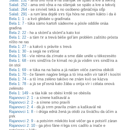
Salaš: 252
-
ama onò vḷ̀na ə na slàmjak se spàlo a kre a tekvòj
Salaš: 252
-
ama onò vḷ̀na ə na slàmjak se spàlo a kre a tekvòj
Salaš: 264
-
se sɤvìeš tekà a no osòbeno gṛbnàčnija stḷ̀p
Salaš: 291
-
a rum’àna dojdè sɤs tìja hòra ne znàm kàkto i da è
Bela 1: 1
-
a kvò glèdate u gradìnata
Bela 1: 7
-
tùka sàmo kartofi sàdexme a pòsle oddòle onàa
gradìna
Bela 2: 22
-
hə a skòml’a skòml’a kato koi
Bela 1: 22
-
a tàm tɤ a trevà bèše gol’àm problèm zaštòto pròsta
nìšto ne ras
Bela 1: 27
-
a kakvò s pràvite s trevà
Bela 1: 30
-
a segà ne sɤbìrat
Bela 1: 56
-
vìe nèma da zìmate a sme dàle unèle u tèkezesèto
Bela 1: 68
-
sɤs sindžìra če kìmaš no jà ja vòdim sɤs sindžìra a
òn stoì
Bela 1: 69
-
e tùka na na baìra a jà natàm vèče zamìna obikòli
Bela 1: 70
-
če fànem nagòre brèga a tò ìma edìn vìr takɤ̀f i kosìtri
Bela 1: 74
-
a tò ìma zelèno takòvo ne znàm kvò se kàzva
Bela 1: 78
-
a jà se pl’osnà kato žàba u onìja vìr i cèlata onovà
zelènoto
Bela 1: 149
-
a tàa kàk se obèsi kɤdè se obèsila
Rajanovci 2: 1
-
a sìrene kaškavàl a
Rajanovci 2: 2
-
a sìrene smo pravìli
Rajanovci 2: 4
-
dà jà sɤm pravìla znàm a kaškavàl nè
Rajanovci 1: 8
-
i drùga ednà ženà ja otidò za šivàčku da ùčim a
pɤk
Rajanovci 2: 9
-
a potsìrim mlekòto koè vèčer ga e potsirìl zàran
Rajanovci 2: 10
-
ga pṛ̀vo fàne n’èga sɤs cadìlo a ìnače e