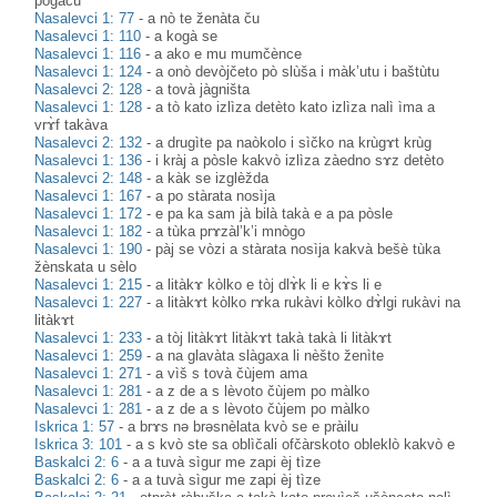
pogàču
Nasalevci 1: 77
-
a nò te ženàta ču
Nasalevci 1: 110
-
a kogà se
Nasalevci 1: 116
-
a ako e mu mumčènce
Nasalevci 1: 124
-
a onò devòjčeto pò slùša i màk’utu i baštùtu
Nasalevci 2: 128
-
a tovà jàgništa
Nasalevci 1: 128
-
a tò kato izlìza detèto kato izlìza nalì ìma a
vrɤ̀f takàva
Nasalevci 2: 132
-
a drugìte pa naòkolo i sìčko na krùgɤt krùg
Nasalevci 1: 136
-
i kràj a pòsle kakvò izlìza zàedno sɤz detèto
Nasalevci 2: 148
-
a kàk se izglèžda
Nasalevci 1: 167
-
a po stàrata nosìja
Nasalevci 1: 172
-
e pa ka sam jà bilà takà e a pa pòsle
Nasalevci 1: 182
-
a tùka prɤzàl’k’i mnògo
Nasalevci 1: 190
-
pàj se vòzi a stàrata nosìja kakvà bešè tùka
žènskata u sèlo
Nasalevci 1: 215
-
a litàkɤ kòlko e tòj dlɤ̀k li e kɤ̀s li e
Nasalevci 1: 227
-
a litàkɤt kòlko rɤka rukàvi kòlko dɤ̀lgi rukàvi na
litàkɤt
Nasalevci 1: 233
-
a tòj litàkɤt litàkɤt takà takà li litàkɤt
Nasalevci 1: 259
-
a na glavàta slàgaxa li nèšto ženìte
Nasalevci 1: 271
-
a vìš s tovà čùjem ama
Nasalevci 1: 281
-
a z de a s lèvoto čùjem po màlko
Nasalevci 1: 281
-
a z de a s lèvoto čùjem po màlko
Iskrica 1: 57
-
a brɤs nə brəsnèlata kvò se e pràilu
Iskrica 3: 101
-
a s kvò ste sa oblìčali ofčàrskoto obleklò kakvò e
Baskalci 2: 6
-
a a tuvà sìgur me zapi èj tìze
Baskalci 2: 6
-
a a tuvà sìgur me zapi èj tìze