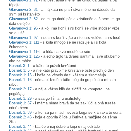
Glavanovci 1: 72
-
nàj bestràšna mène me òkaju da tèpam a pa
tèpajte
Glavanovci 2: 81
-
a màjkata ne prisɤ̀stva mène ne dàdoše da
sɤm pri kṛštan’èto
Glavanovci 2: 82
-
da mi ga dadù pòsle xrìstianče a jà sɤm im go
dalà evrèjče
Glavanovci 1: 96
-
a kòj ìma kon’ì sɤs kon’ì se vṛšè stòdžer vṛ̀že
se ə južè
Glavanovci 1: 97
-
i se sɤs kon’ì vṛšè a nìe sɤs volòve i sɤs lesè
Glavanovci 1: 111
-
s kolà mnògo se ne ràdžuje a i s kolà
čùkanemo
Glavanovci 1: 116
-
a lèča na kvò mestò se sèe
Glavanovci 1: 126
-
a ednò tṛ̀glo ta dvàes sàntima i svè skubèmo
ako ne mòže
Bosnek 3: 1
-
a kàk ste pràvili krɤštanè
Bosnek 3: 5
-
a nìe kato pràvixme krɤštan’è òšte prèdnijo dèn
Bosnek 1: 13
-
i bèše pa vèselo da ti kàže̥m̥ a siromašìja
Bosnek 1: 16
-
nèma ot kɤdè a tàtko bòg da go pròsti u mìnata
rabòti
Bosnek 2: 17
-
a nàj e vàžno bilò da slòžiš na kompòto i na
pogàčḁtḁ
Bosnek 3: 29
-
a sàa go fɤ̀rl’a: u učìlišteto̥
Bosnek 1: 37
-
i màma nèma bravà da se zakl’ùči a onà tùreše
ednò dɤ̀rvo
Bosnek 3: 39
-
a koì sa pa mlàdi nevèsti kogà se klàn’axa to ednà
Bosnek 2: 43
-
kojà e gotvìla č ìde u čèrkva a mažjète če zèma
žìto
Bosnek 3: 44
-
tàa če e nàj dobrè a kojà e naj odzàde