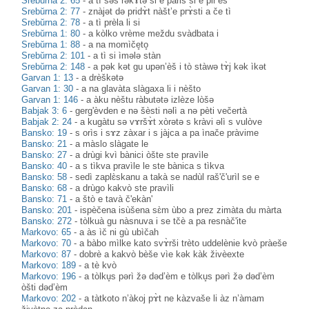
Srebŭrna 2: 65
-
a tì səs rəkɤ̀tə si e pàriš si e pir’èš
Srebŭrna 2: 77
-
znàjət də pridɤ̀t nàšt’e prɤ̀sti a če tì
Srebŭrna 2: 78
-
a tì prèla li si
Srebŭrna 1: 80
-
a kòlko vrème meždu svàdbata i
Srebŭrna 1: 88
-
a na momìče̥to̥
Srebŭrna 2: 101
-
a tì si ìmələ stàn
Srebŭrna 2: 148
-
a pək kət gu upən’èš i tò stàwə tɤ̀j kək ìkət
Garvan 1: 13
-
a drèškətə
Garvan 1: 30
-
a na glavàta slàgaxa li i nèšto
Garvan 1: 146
-
a àku nèštu ràbutətə izlèze lòšə
Babjak 3: 6
-
gerg'èvden e nə šèsti nəlì a nə pèti večertà
Babjak 2: 24
-
a kugàtu sə vɤršɤ̀t xòrətə s kràvi əlì s vulòve
Bansko: 19
-
s orìs i sɤz zàxar i s jàjca a pa ìnače pràvime
Bansko: 21
-
a màslo slàgate le
Bansko: 27
-
a drùgi kvì bànici òšte ste pravìle
Bansko: 40
-
a s tìkva pravìle le ste bànica s tìkva
Bansko: 58
-
sedì zaplɛ̀skanu a takà se nadùl raš'č'urìl se e
Bansko: 68
-
a drùgo kakvò ste pravìli
Bansko: 71
-
a štò e tavà č'ekàn'
Bansko: 201
-
ispèčena isùšena sɛ̀m ùbo a prez zimàta du màrta
Bansko: 272
-
tòlkuà gu nàsnuva i se tčè a pa resnàč'ite
Markovo: 65
-
a às ìč ni gù ubìčah
Markovo: 70
-
a bàbo mìlke kato svɤ̀rši trèto uddelènie kvò pràeše
Markovo: 87
-
dobrè a kakvò bèše vìe kək kàk živèexte
Markovo: 189
-
a tè kvò
Markovo: 196
-
a tòlku̥s pərì žə dəd’èm e tòlku̥s pərì žə dəd’èm
òšti dəd’èm
Markovo: 202
-
a tàtkoto n’àkoj pɤ̀t ne kàzvaše li àz n’àmam