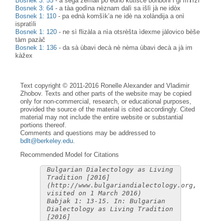
Bosnek 3: 55
-
a segà zèmali po ednò kutiščè bonbòni i gi mɤrzì
Bosnek 3: 64
-
a tàa godìna nèznam dalì sa išlì jà ne idòx
Bosnek 1: 110
-
pa ednà komšìk’a ne idè na xolàndija a onì
ispratìli
Bosnek 1: 120
-
ne sì flizàla a nìa otsrèšta ìdexme jàlovico bèše
tàm pazàč
Bosnek 1: 136
-
da sà ùbavi decà nè nèma ùbavi decà a jà im
kàžex
Text copyright © 2011-2016 Ronelle Alexander and Vladimir
Zhobov. Texts and other parts of the website may be copied
only for non-commercial, research, or educational purposes,
provided the source of the material is cited accordingly. Cited
material may not include the entire website or substantial
portions thereof.
Comments and questions may be addressed to
bdlt@berkeley.edu
.
Recommended Model for Citations
Bulgarian Dialectology as Living
Tradition [2016]
(http://www.bulgariandialectology.org,
visited on 1 March 2016)
Babjak 1: 13-15. In: Bulgarian
Dialectology as Living Tradition
[2016]