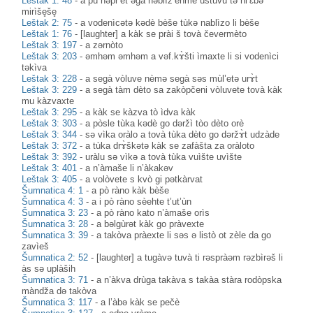
Leštak 1: 48
-
a pù nəpr’èt əgà nəblìž’ehme ùstuvu tə hl’ɛ̀bə
mirìše̥še̥
Leštak 2: 75
-
a vodenìcətə kədè bèše tùkə nablìzo li bèše
Leštak 1: 76
-
[laughter] a kàk se prài š tovà čevermèto
Leštak 3: 197
-
a zərnòto
Leštak 3: 203
-
əmhəm əmhəm a vəf.kɤ̀šti ìmaxte li si vodenìci
təkìva
Leštak 3: 228
-
a segà vòluve nèmə segà səs mùl’etə urɤ̀t
Leštak 3: 229
-
a segà tàm dèto sa zakòpčeni vòluvete tovà kàk
mu kàzvaxte
Leštak 3: 295
-
a kàk se kàzva tò ìdva kàk
Leštak 3: 303
-
a pòsle tùka kədè go dəržì tòo dèto orè
Leštak 3: 344
-
sə vìka oràlo a tovà tùka dèto go dəržɤ̀t udzàde
Leštak 3: 372
-
a tùka drɤ̀škətə kàk se zafàšta za oràloto
Leštak 3: 392
-
uràlu sə vìkə a tovà tùka vuìšte uvìšte
Leštak 3: 401
-
a n’àmaše li n’àkakəv
Leštak 3: 405
-
a volòvete s kvò gi pətkàrvat
Šumnatica 4: 1
-
a pò ràno kàk bèše
Šumnatica 4: 3
-
a i pò ràno sèehte t’ut’ùn
Šumnatica 3: 23
-
a pò ràno kato n’àmaše orìs
Šumnatica 3: 28
-
a bəlgùrət kàk go pràvexte
Šumnatica 3: 39
-
a takòva pràexte li səs ə listò ot zèle da go
zavìeš
Šumnatica 2: 52
-
[laughter] a tugàvə tuvà ti rəspràəm rəzbìrəš li
às sə uplàših
Šumnatica 3: 71
-
a n’àkva drùga takàva s takàa stàra rodòpska
màndža də takòva
Šumnatica 3: 117
-
a l’àbə kàk se pečè