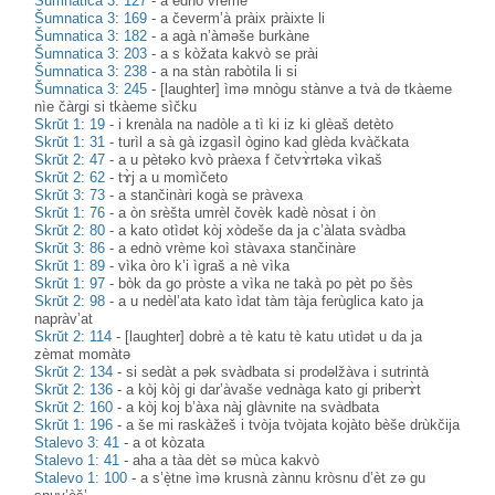
Šumnatica 3: 127
-
a edno vrème
Šumnatica 3: 169
-
a čeverm’à pràix pràixte li
Šumnatica 3: 182
-
a agà n’àməše burkàne
Šumnatica 3: 203
-
a s kòžata kakvò se prài
Šumnatica 3: 238
-
a na stàn rabòtila li si
Šumnatica 3: 245
-
[laughter] ìmə mnògu stànve a tvà də tkàeme
nìe čàrgi si tkàeme sìčku
Skrŭt 1: 19
-
i krenàla na nadòle a tì ki iz ki glèaš detèto
Skrŭt 1: 31
-
turìl a sà gà izgasìl ògino kad glèda kvàčkata
Skrŭt 2: 47
-
a u pètəko kvò pràexa f četvɤ̀rtəka vìkaš
Skrŭt 2: 62
-
tɤ̀j a u momìčeto
Skrŭt 3: 73
-
a stančinàri kogà se pràvexa
Skrŭt 1: 76
-
a òn srèšta umrèl čovèk kadè nòsat i òn
Skrŭt 2: 80
-
a kato otìdət kòj xòdeše da ja c’àlata svàdba
Skrŭt 3: 86
-
a ednò vrème koì stàvaxa stančinàre
Skrŭt 1: 89
-
vìka òro k’i ìgraš a nè vìka
Skrŭt 1: 97
-
bòk da go pròste a vìka ne takà po pèt po šès
Skrŭt 2: 98
-
a u nedèl’ata kato ìdat tàm tàja ferùglica kato ja
napràv’at
Skrŭt 2: 114
-
[laughter] dobrè a tè katu tè katu utìdət u da ja
zèmat momàtə
Skrŭt 2: 134
-
si sedàt a pək svàdbata si prodəlžàva i sutrintà
Skrŭt 2: 136
-
a kòj kòj gi dar’àvaše vednàga kato gi priberɤ̀t
Skrŭt 2: 160
-
a kòj koj b’àxa nàj glàvnite na svàdbata
Skrŭt 1: 196
-
a še mi raskàžeš i tvòja tvòjata kojàto bèše drùkčija
Stalevo 3: 41
-
a ot kòzata
Stalevo 1: 41
-
aha a tàa dèt sə mùca kakvò
Stalevo 1: 100
-
a s’è̝tne ìmə krusnà zànnu kròsnu d’èt zə gu