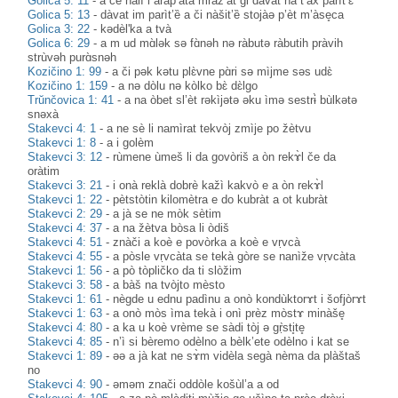
Golica 5: 11
-
a če nalì i arap’àta mràz’at gi dàvat na t’àx parìt’ɛ̏
Golica 5: 13
-
dàvat im parìt’ȅ a či nàšit’ȅ stojàə p’èt m’àse̥ca
Golica 3: 22
-
kədèl'ka a tvà
Golica 6: 29
-
a m ud mɑ̀lək sə fɑ̀nəh nə ràbutə ràbutih pràvih
strùvəh purɑ̀snəh
Kozičino 1: 99
-
a či pək kətu plɛ̀vne pɑ̀ri sə mìjme səs udɛ̀
Kozičino 1: 159
-
a nə dòlu nə kòlko bɛ̀ dɛ̀lgo
Trŭnčovica 1: 41
-
a na òbet sl’èt rəkìjətə əku ìmə sestrɨ̀ bùlkətə
snəxà
Stakevci 4: 1
-
a ne sè li namìrat tekvòj zmìje po žètvu
Stakevci 1: 8
-
a i golèm
Stakevci 3: 12
-
rùmene ùmeš li da govòriš a òn rekɤ̀l če da
oràtim
Stakevci 3: 21
-
i onà reklà dobrè kažì kakvò e a òn rekɤ̀l
Stakevci 1: 22
-
pètstòtin kilomètra e do kubràt a ot kubràt
Stakevci 2: 29
-
a jà se ne mòk sètim
Stakevci 4: 37
-
a na žètva bòsa li òdiš
Stakevci 4: 51
-
znàči a koè e povòrka a koè e vṛvcà
Stakevci 4: 55
-
a pòsle vṛvcàta se tekà gòre se nanìže vṛvcàta
Stakevci 1: 56
-
a pò tòpličko da ti slòžim
Stakevci 3: 58
-
a bàš na tvòjto mèsto
Stakevci 1: 61
-
nègde u ednu padìnu a onò kondùktorɤt i šofjòrɤt
Stakevci 1: 63
-
a onò mòs ìma tekà i onì prèz mòstɤ minàše̥
Stakevci 4: 80
-
a ka u koè vrème se sàdi tòj ə gṛ̀sti̥te̥
Stakevci 4: 85
-
n’ì si bèremo odèlno a bèlk’ete odèlno i kat se
Stakevci 1: 89
-
əə a jà kat ne sɤ̀m vidèla segà nèma da plàštaš
no
Stakevci 4: 90
-
əməm znači oddòle košùl’a a od