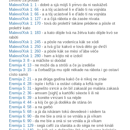
živòtno za pròdan
Malevo/Xsk 1: 1
-
dobrè a sjà mòjš li pɤ̀rvo da ni raskàžeš
Malevo/Xsk 1: 66
-
a a tòj ucàstvəl li e d’àdo ti na vojnàta
Malevo/Xsk 1: 66
-
a a tòj ucàstvəl li e d’àdo ti na vojnàta
Malevo/Xsk 1: 127
-
ə a čijà ràbota e da zasèe nìvata
Malevo/Xsk 1: 170
-
tovà do prolettɤ̀ təkàne prèdene a pòsle ot
prolettɤ̀ kato
Malevo/Xsk 1: 183
-
a kato dòjde tvà na žètva kato dòjde kvò se
rabòti
Malevo/Xsk 1: 245
-
a pòsle na vodenìca kàk se xòdi
Malevo/Xsk 1: 250
-
a tvà g’òz kakvò e tovà dèto go dɤržì
Malevo/Xsk 1: 260
-
a pòsle kàk se mèsi xl’àbə vèče
Malevo/Xsk 1: 280
-
həm a kòjto nè e izdoìl
Eremija 3: 8
-
a màčkite si doòdat
Eremija 4: 13
-
ne možè da a stròši a če ja izedèše
Eremija 3: 15
-
a čorbadžìja mu ojdè nèkade na ràbota i go ostavì
cìsto samò
Eremija 2: 21
-
a pa drùga godìna kakò če è nìkoj ne znàe
Eremija 4: 28
-
ispìe i kṛftà i a ostàvi cèlatə̥ a kṛftà ispìe
Eremija 5: 31
-
àgnešto sɤrcè a òn bìl zakasàl po malària zakasà
Eremija 2: 36
-
əmxəm [sigh] a kartòfki sèexte li ili nè
Eremija 6: 39
-
a konète vɤ̀rzani li sa nèjde
Eremija 4: 44
-
a kòj če go jà dodèka de stàna òn
Eremija 4: 58
-
a na gərbò
Eremija 5: 68
-
a jà da iskàram tokù devedesè i sèdem ta
Eremija 6: 90
-
da me bìe a onà si se vṛnàla a jà vìkam
Eremija 6: 90
-
da me bìe a onà si se vṛnàla a jà vìkam
Eremija 1: 129
-
segà cəftì za slanàta a do sèga ne smè kinàli