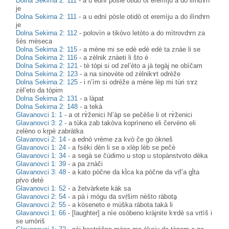
Dolna Sekirna 2: 111
-
a u ednì pòsle otidò ot eremìju a do ilìndɤn
je
Dolna Sekirna 2: 111
-
a u ednì pòsle otidò ot eremìju a do ilìndɤn
je
Dolna Sekirna 2: 112
-
polovìn ə tikòvo letòto a do mìtrovdɤn za
šès mèseca
Dolna Sekirna 2: 115
-
a mène mi se edè edè edè ta znàe li se
Dolna Sekirna 2: 116
-
a zèlnik znàeti li što è
Dolna Sekirna 2: 121
-
tè tòpi si od zel’èto a jà tegàj ne obìčam
Dolna Sekirna 2: 123
-
a na sinovète od zèlnikɤt odrèže
Dolna Sekirna 2: 125
-
i n’ìm si odrèže a mène lèp mi tùri sɤz
zèl’eto da tòpim
Dolna Sekirna 2: 131
-
a làpat
Dolna Sekirna 2: 148
-
a tekà
Glavanovci 1: 1
-
a ot rɤ̀ženici hl’àp se pečèše li ot rɤ̀ženici
Glavanovci 3: 2
-
a tùka zab takòva koprìneno eli červèno eli
zelèno o kṛpè zabràtka
Glavanovci 2: 14
-
a ednò vrème za kvò če go òkneš
Glavanovci 1: 24
-
a fsèki dèn li se ə xlèp lèb se pečè
Glavanovci 1: 34
-
a segà se čùdimo u stop u stopànstvoto dèka
Glavanovci 1: 39
-
a pa znàči
Glavanovci 3: 48
-
a kato pòčne da kḷ̀ca ka pòčne da vṛ̀l’a gḷ̀ta
pṛ̀vo detè
Glavanovci 1: 52
-
a žetvàrkete kàk sa
Glavanovci 2: 54
-
a pà i mògu da svṛ̀šim nèšto ràbotḁ
Glavanovci 2: 55
-
a kòseneto e mùška ràbota takà li
Glavanovci 1: 66
-
[laughter] a nìe osòbeno kràjnite kɤdè sa vṛtìš i
se umòriš