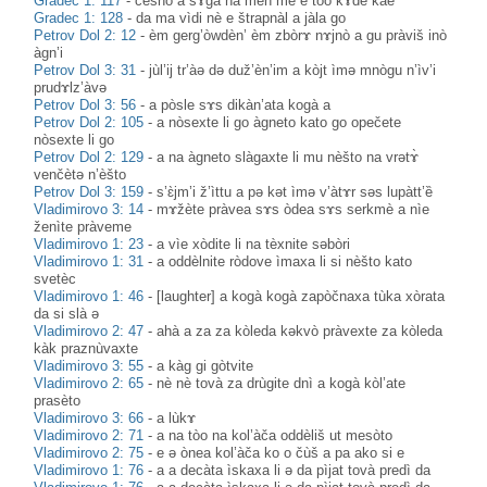
Gradec 1: 117
-
čèsno a sɤ̀ga na mèn me e tòo kɤdè kàe
Gradec 1: 128
-
da ma vìdi nè e štrapnàl a jàla go
Petrov Dol 2: 12
-
èm gerg’òwdèn’ èm zbòrɤ nɤjnò a gu pràviš inò
àgn’i
Petrov Dol 3: 31
-
jùl’ij tr’àə də duž’èn’im a kòjt ìmə mnògu n’ìv’i
prudɤlz’àvə
Petrov Dol 3: 56
-
a pòsle sɤs dikàn’ata kogà a
Petrov Dol 2: 105
-
a nòsexte li go àgneto kato go opečete
nòsexte li go
Petrov Dol 2: 129
-
a na àgneto slàgaxte li mu nèšto na vrətɤ̀
venčètə n’èšto
Petrov Dol 3: 159
-
s’ɛ̀jm’i ž’ìttu a pə kət ìmə v’àtɤr səs lupàtt’ȅ
Vladimirovo 3: 14
-
mɤžète pràvea sɤs òdea sɤs serkmè a nìe
ženìte pràveme
Vladimirovo 1: 23
-
a vìe xòdite li na tèxnite səbòri
Vladimirovo 1: 31
-
a oddèlnite ròdove ìmaxa li si nèšto kato
svetèc
Vladimirovo 1: 46
-
[laughter] a kogà kogà zapòčnaxa tùka xòrata
da si slà ə
Vladimirovo 2: 47
-
ahà a za za kòleda kəkvò pràvexte za kòleda
kàk praznùvaxte
Vladimirovo 3: 55
-
a kàg gi gòtvite
Vladimirovo 2: 65
-
nè nè tovà za drùgite dnì a kogà kòl’ate
prasèto
Vladimirovo 3: 66
-
a lùkɤ
Vladimirovo 2: 71
-
a na tòo na kol’àča oddèliš ut mesòto
Vladimirovo 2: 75
-
e ə ònea kol’àča ko o čùš a pa ako si e
Vladimirovo 1: 76
-
a a decàta ìskaxa li ə da pìjat tovà predì da