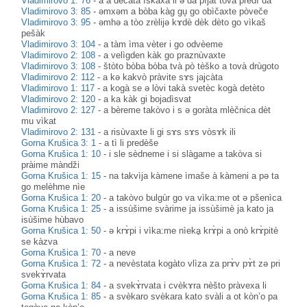
Vladimirovo 1: 76
-
a a decàta ìskaxa li ə da pìjat tovà predì da
Vladimirovo 3: 85
-
əmxəm a bòba kàg gu̥ go obìčaxte pòveče
Vladimirovo 3: 95
-
əmhə a tòo zrèlijə kɤdè dèk dèto go vìkaš
pešàk
Vladimirovo 3: 104
-
a tàm ìma vèter i go odvèeme
Vladimirovo 2: 108
-
a velìgden kàk go praznùvaxte
Vladimirovo 3: 108
-
štòto bòba bòba tvà pò tèško a tovà drùgoto
Vladimirovo 2: 112
-
a kə kakvò pràvite sɤs jajcàta
Vladimirovo 1: 117
-
a kogà se ə lòvi takà svetèc kogà detèto
Vladimirovo 2: 120
-
a ka kàk gi bojadìsvat
Vladimirovo 2: 127
-
a bèreme takòvo i s ə goràta mlèčnica dèt
mu vìkat
Vladimirovo 2: 131
-
a risùvaxte li gi sɤs sɤs vòsɤk ili
Gorna Krušica 3: 1
-
a tì li predèše
Gorna Krušica 1: 10
-
i sle sèdneme i si slàgame a takòva si
pràime màndži
Gorna Krušica 1: 15
-
na takvìja kàmene ìmaše à kàmeni a pə ta
go melèhme nìe
Gorna Krušica 1: 20
-
a takòvo bulgùr go va vìka:me ot ə pšenìca
Gorna Krušica 1: 25
-
a issùšime svàrime ja issùšimè ja kato ja
isùšime hùbavo
Gorna Krušica 1: 50
-
ə krɤ̀pi i vìka:me nìekḁ krɤ̀pi a onò krɤ̀pitè
se kàzva
Gorna Krušica 1: 70
-
a neve
Gorna Krušica 1: 72
-
a nevèstata kogàto vlìza za prɤ̀v pɤ̀t zə pri
svekɤ̀rvata
Gorna Krušica 1: 84
-
a svekɤ̀rvata i cvèkɤra nèšto pràvexa li
Gorna Krušica 1: 85
-
a svèkaro svèkara kato svàli a ot kòn’o pa