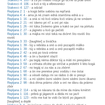
Stakevci 4: 105
-
a za pò mlàditi mùžje go učìne ta pràe drèxi
Stakevci 4: 106
-
a kvò e tòj ə elbrevenèci
Stakevci 4: 127
-
a odzàd
Repljana 2: 1
-
a kogà bèše səbòra na repl'anà
Repljana 4: 4
-
ama jà nè.znam ednà stanìšina ednà a u
Repljana 1: 16
-
a onà si nò kvò stànu kvò stànu jà ne smèem
Repljana 2: 21
-
mì ìdemo pri n'i' a onì pri nàs
Repljana 1: 26
-
mì tùka živèemo gòre a kakò se javì na pòrtutu
Repljana 2: 27
-
a jàgneto u kvò go pečèš
Repljana 1: 30
-
a màjka mi stoì tekà na dvòrɤt što rovèš što
rovèš
Repljana 3: 33
-
[laughter] a šivàčka
Repljana 1: 39
-
tùj u rebràta a onò a onò pozapṛlò màlko
Repljana 1: 39
-
tùj u rebràta a onò a onò pozapṛlò màlko
Repljana 2: 42
-
a onà po tovà vrème
Repljana 4: 46
-
a òn u bunàrɤt slazìl
Repljana 1: 47
-
pa tegàj nèma dòktor tùj a màti mi prespàmo
Repljana 3: 59
-
a vɤ̀lnata ofcète go strìžat a prolettɤ̀ li lèto kogà
Repljana 2: 67
-
no tegàj si za nàs a za zbòrɤt
Repljana 1: 68
-
a òn me prenèse prez vodùtu i me òstai
Repljana 1: 90
-
a vèseli ràduju mi se ràdos ò dè si prespì
Repljana 2: 91
-
a mì sèdmi òsmi sèdmi òsmi sèdmi òsmi òkamo
Repljana 2: 98
-
dvà dɤ̀na pràimo zbòr a onì ne dàvu da pràimo
zbòr
Repljana 2: 114
-
a tàj se nàvanu tà da mìne da mànu kmètɤt
Repljana 1: 116
-
pribrà gi jàganciti a dèda mi se javìl
Repljana 1: 123
-
mìlo me kat te vidò če bṛ̀ziš po jàganciti
[laughter] a dojdè