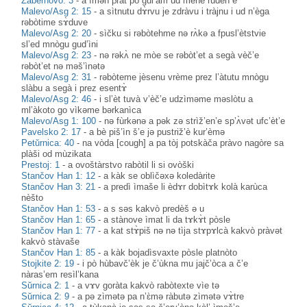
Zabernovo: 3
-
a ìməh βràt pò gul’àm ud mène rudèn e
Malevo/Asg 2: 15
-
a sìtnutu dɤ̀rvu je zdràvu i tràjnu i ud n’èga
rəbòtime sɤ̀duve
Malevo/Asg 2: 20
-
sìčku si rəbòtehme nə rʌ̀kə a fpusl’ètstvie
sl’ed mnògu gud’ìni
Malevo/Asg 2: 23
-
nə rəkʌ̀ ne mòe se rəbòt’et a segà vèč’e
rəbòt’et nə məš’ìnətə
Malevo/Asg 2: 31
-
rəbòteme jèsenu vrème prez l’àtutu mnògu
slàbu a segà i prez esentɤ̀
Malevo/Asg 2: 46
-
i sl’èt tuvà v’èč’e udzìməme məslòtu a
ml’àkoto go vìkəme bərkanìca
Malevo/Asg 1: 100
-
nə fùrkənə a pək zə strìž’en’e sp’ʌ̀vət ufc’èt’e
Pavelsko 2: 17
-
a bè piš’ìn š’e jə pustriž’è kur’èmə
Petŭrnica: 40
-
na vòda [cough] a pa tòj potskàča pràvo nagòre sa
plàši od mùzikata
Prestoj: 1
-
a ovoštàrstvo rabòtil li si ovòški
Stančov Han 1: 12
-
a kàk se oblìčəxə koledàrite
Stančov Han 3: 21
-
a predì ìmaše li èdɤr dobìtɤk kolà karùca
nèšto
Stančov Han 1: 53
-
a s səs kakvò predèš ə u
Stančov Han 1: 65
-
a stànove ìmat li da tɤkɤ̀t pòsle
Stančov Han 1: 77
-
a kat stɤ̀piš nə nə tìja stɤpɤlcà kakvò pràvət
kakvò stàvaše
Stančov Han 1: 85
-
a kàk bojadìsvaxte pòsle platnòto
Stojkite 2: 19
-
i pò hùbavč’èk je č’ùkna mu jajč’òca a č’e
nàras’em resìl’kana
Sŭrnica 2: 1
-
a vɤv goràta kakvò rabòtexte vìe tə
Sŭrnica 2: 9
-
a pə zìmətə pa n’ɛ̀mə ràbutə zìmətə vɤ̀tre