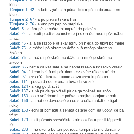
Tŭrnjane 1: 42
-
a koto vṛšè takà pàda dòle a pòsle dokàraa sɤs
k’ùnci
Tŭrnjane 1: 42
-
a koto vṛšè takà pàda dòle a pòsle dokàraa sɤs
k’ùnci
Tǔrnjane 2: 67
-
a po prèpis tɤkàla li si
Tǔrnjane 2: 76
-
a onò pro pep po prèpiska
Salaš: 5
-
a tàm pòsle baštà mi nəpraìl do polovìn
Salaš: 24
-
a predì predì stopànstvoto jà sɤm četìrese i pṛ̀vi nàbor
a nàči
Salaš: 46
-
a jà se razbolè ot skarlatìnu òn n’èga go ùlovi po mène
Salaš: 75
-
a mòže i pò skròmno dàže a jà mnògo skròmno
živèem
Salaš: 75
-
a mòže i pò skròmno dàže a jà mnògo skròmno
živèem
Salaš: 86
-
nèma da kazùete a mì naprài kìselo ə kosàčko kìselo
Salaš: 94
-
ìdemo baštà mi prài dòm sɤz dvète rùk’e a mì də
Salaš: 97
-
sɤs n’ù ìdem da kòpam a kvò sɤm kopàla pa
Salaš: 114
-
pòčva da se pribìra a tovà da se žn’è
Salaš: 124
-
a kàg go dɤržɤ̀t
Salaš: 137
-
a pà pà da ga vṛ̀žeš pà da ga zdèneš na snòp
Salaš: 150
-
do ə vṛšìdbata i se pòčva a màjkata kojàto e nalì
Salaš: 156
-
a imòt do devedesè pa do stò dèkara dalì e stigàl
nèkoj
Salaš: 163
-
ednì si pomàgu a ženàta ostàne dòm da ugòtvi če pa
trèbe
Salaš: 179
-
ta tì pòmniš vɤršàčkite kato dojdòa a predì tòj predì
tòj
Salaš: 233
-
ìma dvòr a bè turì pèt rèda kòmpir što mu dùmamo