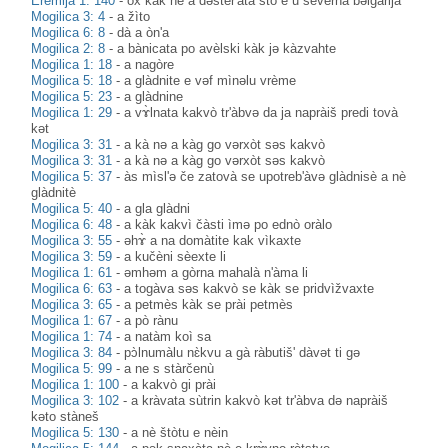
Eremija 1: 140
-
òx kàk nè a dəšter'àta štò e u sèverna bəlgàrija
Mogilica 3: 4
-
a žìto
Mogilica 6: 8
-
dà a òn'a
Mogilica 2: 8
-
a bànicata po avèlski kàk jə kàzvahte
Mogilica 1: 18
-
a nagòre
Mogilica 5: 18
-
a glàdnite e vəf mìnəlu vrème
Mogilica 5: 23
-
a glàdnine
Mogilica 1: 29
-
a vɤ̀lnata kakvò tr'àbvə da ja napràiš predi tovà
kət
Mogilica 3: 31
-
a kà nə a kàg go vərxòt səs kakvò
Mogilica 3: 31
-
a kà nə a kàg go vərxòt səs kakvò
Mogilica 5: 37
-
às mìsl'ə če zatovà se upotreb'àvə glàdnisè a nè
glàdnitè
Mogilica 5: 40
-
a gla glàdni
Mogilica 6: 48
-
a kàk kakvì čàsti ìmə po ednò oràlo
Mogilica 3: 55
-
əhɤ̀ a na domàtite kak vìkaxte
Mogilica 3: 59
-
a kučèni sèexte li
Mogilica 1: 61
-
əmhəm a gòrna mahalà n'àma li
Mogilica 6: 63
-
a togàva səs kakvò se kàk se pridvìžvaxte
Mogilica 3: 65
-
a petmès kàk se prài petmès
Mogilica 1: 67
-
a pò rànu
Mogilica 1: 74
-
a natàm koì sa
Mogilica 3: 84
-
pɔ̀lnumàlu nɛ̀kvu a gà ràbutiš' dàvət ti gə
Mogilica 5: 99
-
a ne s stàrčenù
Mogilica 1: 100
-
a kakvò gi prài
Mogilica 3: 102
-
a kràvata sùtrin kakvò kət tr'àbva də napràiš
kəto stàneš
Mogilica 5: 130
-
a nè štòtu e nèin