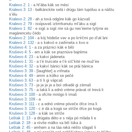
–
Kralevo 2: 1
-
a hl’àba kàk se mèsi
Kralevo 3: 13
-
bəlkànckite selà i drùgu tàm tupòluu ə a nàštu
s’èlu
Kralevo 2: 28
-
ah a tovà odgòre kàk go kàzvaš
Kralevo 2: 79
-
issɨ̀puvəš izbɤ̀rkənutu ml’àku a sigɛ̀
Kralevo 1: 82
-
e sigɛ̀ a sigɛ̀ nìe sà gu nəs’èeme tytỳnə əs
məgàrencetu čèdo
Kralevo 2: 104
-
a kòj hòdeše vəv ə po krɤ̀čmi po d’uk’àni
Kralevo 2: 132
-
a s kəkvò e zədɤ̀neta s kvo e
Kruševo 4: 1
-
a za pràznici kàk e bilò
Kruševo 4: 5
-
əm a kàk se praznùvə bajrèmə
Kruševo 4: 23
-
a kakvi jàdeneta
Kruševo 1: 31
-
a t’è truìcətə ə t’è sìč’kitè ne muž’èə
Kruševo 4: 32
-
a kakvì bànici kàk se prài bànica
Kruševo 3: 39
-
[laughter] a vɤ̀lnata
Kruševo 4: 49
-
əmm a kòlko se pečè
Kruševo 3: 63
-
a tì li gi vàpcaš
Kruševo 3: 73
-
jə jə jə jə a boì otkədè gi zèmaš
Kruševo 3: 75
-
a takà li a ednò vrème pràvat ot trevà li
Kruševo 3: 100
-
a ofcìte mnògo li ìmaš
Kruševo 3: 109
-
a
Kruševo 3: 111
-
c a ednò vrème pòveče òfce ìma li
Kruševo 3: 120
-
c è dà a kogà se strìže òfce po kogà
Kruševo 3: 128
-
a kàk se strìže
Leštak 1: 13
-
a drùgata dèto e s nèja pò mlàda li e
Leštak 2: 18
-
a nìvite màlko sa bilì tùka à
Leštak 2: 45
-
əmhəm a na tàa rəkà nèšto slàgaš li