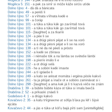
Mogilica 5: 144
-
a pək snaxàta nè e krɤ̀vno ròtstvo
Mogilica 5: 151
-
a pək za sinɤ̀ si mòže kàže sinɔ̀s utìde
Dolno Ujno: 4
-
dà dà a bànicata
Dolno Ujno: 49
-
a perèš li
Dolno Ujno: 57
-
a vɤ̀lnata vɤ̀lnata kədè e
Dolno Ujno: 99
-
a čoràp
Dolno Ujno: 101
-
a tùka a tùka kàk go zavɤ̀rtaš tovà
Dolno Ujno: 101
-
a tùka a tùka kàk go zavɤ̀rtaš tovà
Dolno Ujno: 115
-
[laughter] a za tkan'è
Dolno Ujno: 124
-
a pèe li se
Dolno Ujno: 134
-
a a drùgi pèsni pèjat ə li se na xorò
Dolno Ujno: 134
-
a a drùgi pèsni pèjat ə li se na xorò
Dolno Ujno: 138
-
a tì nè da nè pèeš a pròsto
Dolno Ujno: 152
-
a kədè se zbìraxa
Dolno Ujno: 166
-
i nèmaše tòk a na làmba se svèteše làmbi
Dolno Ujno: 198
-
a pìen'e imàlo li e
Dolno Ujno: 222
-
a ot drùgi selà
Dolno Ujno: 226
-
hə a sobòri kədè ìmaxte
Dolno Ujno: 244
-
a tì igràeše li
Dolno Ujno: 249
-
a kato se arèsat momàta i ergèna pòsle kakvò
Dolno Ujno: 261
-
ta ja pitùjat a ìnače ot ə sobòro zaminàvat si i
Dolno Ujno: 298
-
[laughter] a ama kək jà lì ti kazvà vèče ne znàm
Drabišna 1: 39
-
a bùbite bùbite kàzə ot tùkə si ìmala bəxčà
Drabišna 2: 52
-
a prìkaski znàeš li
Godeševo 4: 1
-
a drùgo kakvò
Kovačevo 2: 35
-
a katu trɤ̀gnəxme ut sòfija b’àxa pu lèf i šijsè
ejcàta
Kovačevo 2: 44
-
a jàs e tùkə ut kòl’u bəjà pɤ̀ti səm [unintelligible]