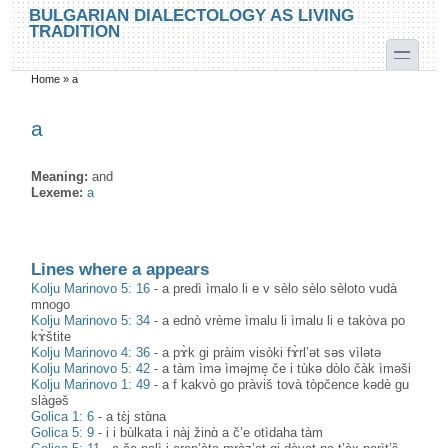
Skip to main content
Skip to search
BULGARIAN DIALECTOLOGY AS LIVING
TRADITION
toggle
Home
»
a
You are here
a
Meaning:
and
Lexeme:
а
Lines where a appears
Kolju Marinovo 5: 16
-
a predì ìmalo li e v sèlo sèlo sèloto vudà
mnogo
Kolju Marinovo 5: 34
-
a ednò vrème ìmalu li ìmalu li e takòva po
kɤ̀štite
Kolju Marinovo 4: 36
-
a pɤ̀k gi pràim visòki fɤ̀rl’ət səs vìlətə
Kolju Marinovo 5: 42
-
a tàm ìmə ìməjme̝ če i tùkə dòlo čàk ìməši
Kolju Marinovo 1: 49
-
a f kakvò go pràviš tovà tòpčence kədè gu
slàgəš
Golica 1: 6
-
a tɛ̀j stɑ̀na
Golica 5: 9
-
i i bùlkata i nàj žinɑ̀ a č’e otìdaha tàm