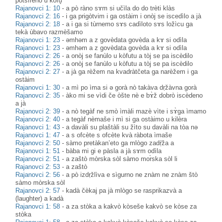
potsìreno u kòfu̥
Rajanovci 1: 10
-
a pò ràno sɤm si učìla do do trèti klàs
Rajanovci 2: 16
-
i ga prigòtvim i ga ostàim i onòj se iscedìlo a jà
Rajanovci 2: 18
-
a i ga si tùrnemo sɤs cadìloto sɤs ložìcu ga
tekà ùbavo razmèšamo
Rajanovci 1: 23
-
əmhəm a z govèdata govèda a kɤ si odìla
Rajanovci 1: 23
-
əmhəm a z govèdata govèda a kɤ si odìla
Rajanovci 2: 26
-
a onòj se fanùlo u kòfutu a tòj se pa iscèdilo
Rajanovci 2: 26
-
a onòj se fanùlo u kòfutu a tòj se pa iscèdilo
Rajanovci 2: 27
-
a jà ga rèžem na kvadràtčeta ga narèžem i ga
ostàim
Rajanovci 1: 30
-
a mì po ìma si ə gorà nò takàva dṛžàvna gorà
Rajanovci 2: 35
-
àko mi se vìdi če òšte nè e bɤ̀ž dobrò iscèdeno
a jà
Rajanovci 2: 39
-
a nò tegàf ne smò ìmàli mazè vìte i sɤ̀ga ìmamo
Rajanovci 2: 40
-
a tegàf nèmaše i mì si ga ostàimo u kilèra
Rajanovci 1: 43
-
a davàli su plaštàli su žìto su davàli na tòa nə
Rajanovci 1: 47
-
a s ofcète s ofcète kvà ràbota ìmaše
Rajanovci 2: 50
-
sàmo pretàkan’eto ga mlògo zadṛ̀ža a
Rajanovci 1: 51
-
bàba mi gi e pàsla a jà sɤm odìla
Rajanovci 2: 51
-
a zaštò mòrska sòl sàmo mor̀ska sòl li
Rajanovci 2: 53
-
a zaštò
Rajanovci 2: 56
-
a pò izdṛžlìva e sìgurno ne znàm ne znàm štò
sàmo mòrska sòl
Rajanovci 2: 57
-
kadà čèkaj pa jà mlògo se rasprikazvà a
(laughter) a kadà
Rajanovci 1: 58
-
a za stòka a kakvò kòseše kakvò se kòse za
stòka