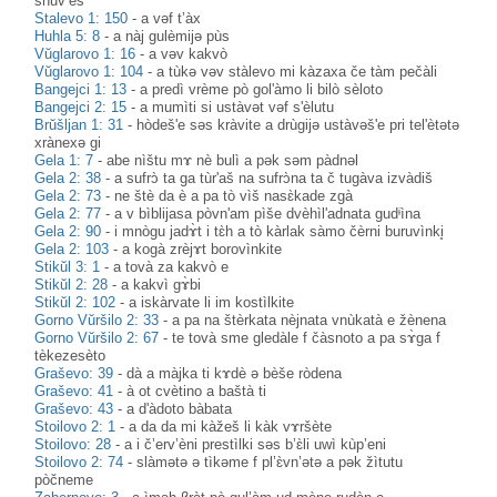
snuv’èš’
Stalevo 1: 150
-
a vəf t’àx
Huhla 5: 8
-
a nàj gulèmijə pùs
Vŭglarovo 1: 16
-
a vəv kakvò
Vŭglarovo 1: 104
-
a tùkə vəv stàlevo mi kàzaxa če tàm pečàli
Bangejci 1: 13
-
a predì vrème pò gol'àmo li bilò sèloto
Bangejci 2: 15
-
a mumìti si ustàvət vəf s'èlutu
Brŭšljan 1: 31
-
hòdeš'e səs kràvite a drùgijə ustàvəš'e pri tel'ètətə
xrànexə gi
Gela 1: 7
-
abe nìštu mɤ nè bulì a pək səm pàdnəl
Gela 2: 38
-
a sufrɔ̀ ta ga tùr'aš na sufrɔ̀na ta č tugàva izvàdiš
Gela 2: 73
-
ne štè da è a pa tò vìš nasɛ̀kade zgà
Gela 2: 77
-
a v bìblijasa pòvn'am pìše dvèhìl'adnata gudᶤìna
Gela 2: 90
-
i mnògu jadɤ̀t i tɛ̀h a tò kàrlak sàmo čèrni buruvìnki̥
Gela 2: 103
-
a kogà zrèjɤt borovìnkite
Stikŭl 3: 1
-
a tovà za kakvò e
Stikŭl 2: 28
-
a kakvì gɤ̀bi
Stikŭl 2: 102
-
a iskàrvate li im kostìlkite
Gorno Vŭršilo 2: 33
-
a pa na štèrkata nèjnata vnùkatà e žènena
Gorno Vŭršilo 2: 67
-
te tovà sme gledàle f čàsnoto a pa sɤ̀ga f
tèkezesèto
Graševo: 39
-
dà a màjka ti kɤdè ə bèše ròdеna
Graševo: 41
-
à ot cvètino a baštà ti
Graševo: 43
-
a d'àdoto bàbata
Stoilovo 2: 1
-
a da da mi kàžeš li kàk vɤršète
Stoilovo: 28
-
a i č’erv’èni prestìlki səs b’ɛ̀li uwì kùp’eni
Stoilovo 2: 74
-
slàmәtә ә tìkәme f pl’ɛ̀vn’әtә a pәk žìtutu
pòčneme