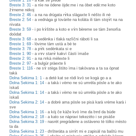
Breste 1: 26
-
a kàk se predè
Breste 3: 31
-
a nìe nə òdene òjde:me i na òbet edè:me koto
žɤ̀neme nèkoj
Breste 2: 46
-
a na na drùgata rɤ̀ka slàgaxte li nèšto ili nè
Breste 2: 54
-
a vednàga gi tovàrite na kolàta ili tàm stojɤ̀t na na
nìvata
Breste 3: 59
-
i po kɤ̀štite a koto e vɤ̀n bèreme se tàm ženorlìa
doòdat
Breste 3: 68
-
a sedènka i tlakà razlìčni ràboti li sa
Breste 1: 69
-
lòvime tàm ustà a bè te
Breste 3: 78
-
a pɤ̀k sedènkata si e
Breste 1: 90
-
a vɤv stanɤ̀ kakvì čàsti ìmaše
Breste 2: 91
-
a na rɤkà mèlexte li
Breste 2: 97
-
a bulgùr pràexte li
Breste 1: 116
-
ne sɤ̀ stèga štòto ìma i takòvana a ta sa òpnat
takà
Dolna Sekirna 1: 1
-
a detè kat se ròdi kvò se kogà go a a
Dolna Sekirna 1: 14
-
a takà i vèrno ne sù umrèla pòsle a te ako
ìskaš
Dolna Sekirna 1: 14
-
a takà i vèrno ne sù umrèla pòsle a te ako
ìskaš
Dolna Sekirna 2: 14
-
a dobrè ama pòsle se pisà karà vrème karà i
sve
Dolna Sekirna 1: 16
-
a kòj če kàže kvò ìme da bɤd da bùde
Dolna Sekirna 2: 18
-
a kato se nàpravi tekezèto i se pisàše
Dolna Sekirna 3: 19
-
nasrèt pregràdene a ostàveno tè tòlko mèsto
ta da
Dolna Sekirna 1: 23
-
dɤšteràta a sinɤ̀t mi e zapisàl na baštù mu