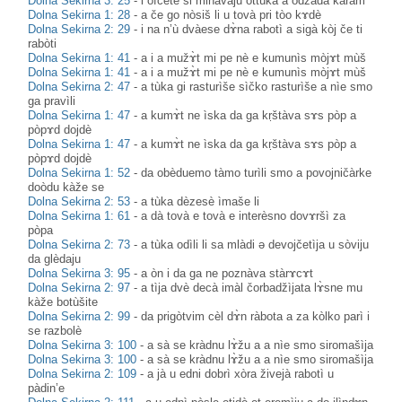
Dolna Sekirna 3: 25
-
i ofcète si minàvaju ottùka a odzàda kàram
Dolna Sekirna 1: 28
-
a če go nòsiš li u tovà pri tòo kɤdè
Dolna Sekirna 2: 29
-
i na n’ù dvàese dɤ̀na rabotì a sigà kòj če ti
rabòti
Dolna Sekirna 1: 41
-
a i a mužɤ̀t mi pe nè e kumunìs mòjɤt mùš
Dolna Sekirna 1: 41
-
a i a mužɤ̀t mi pe nè e kumunìs mòjɤt mùš
Dolna Sekirna 2: 47
-
a tùka gi rasturìše sìčko rasturìše a nìe smo
ga pravìli
Dolna Sekirna 1: 47
-
a kumɤ̀t ne ìska da ga kṛštàva sɤs pòp a
pòpɤd dojdè
Dolna Sekirna 1: 47
-
a kumɤ̀t ne ìska da ga kṛštàva sɤs pòp a
pòpɤd dojdè
Dolna Sekirna 1: 52
-
da obèduemo tàmo turìli smo a povojničàrke
doòdu kàže se
Dolna Sekirna 2: 53
-
a tùka dèzesè ìmaše li
Dolna Sekirna 1: 61
-
a dà tovà e tovà e interèsno dovɤršì za
pòpa
Dolna Sekirna 2: 73
-
a tùka odìli li sa mlàdi ə devojčetìja u sòviju
da glèdaju
Dolna Sekirna 3: 95
-
a òn i da ga ne poznàva stàrɤcɤt
Dolna Sekirna 2: 97
-
a tìja dvè decà imàl čorbadžìjata lɤ̀sne mu
kàže botùšite
Dolna Sekirna 2: 99
-
da prigòtvim cèl dɤ̀n ràbota a za kòlko parì i
se razbolè
Dolna Sekirna 3: 100
-
a sà se kràdnu lɤ̀žu a a nìe smo siromašìja
Dolna Sekirna 3: 100
-
a sà se kràdnu lɤ̀žu a a nìe smo siromašìja
Dolna Sekirna 2: 109
-
a jà u edni dobrì xòra živejà rabotì u
pàdin’e