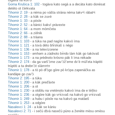
togàva na kòn’o
Gorna Krušica 1: 102
-
togàva kato segà a a decàta kato donèsat
detèto ot čèrkvata
Tihomir 2: 19
-
a nèma po vàšta stràna nèma takvᵊì ràbatᵊi
Tihomir 2: 28
-
a kàk se zuvè
Tihomir 1: 33
-
a pòsle
Tihomir 2: 52
-
a bànici kakvì pràvexte
Tihomir 1: 64
-
a mom mòmčeta
Tihomir 2: 66
-
a zèlnik
Tihomir 2: 88
-
a tràana
Tihomir 1: 103
-
a tùka na pad nagìte kakvò ìma
Tihomir 1: 121
-
a tovà dèto blɤ̀skaš s nègo
Tihomir 1: 136
-
a na televìzorene
Tihomir 1: 153
-
əmhəm a zàdnoto bɤ̀rdo tàm kàk go takòvaš
Tihomir 1: 173
-
a na prèdnoto kròsno pàk li ìma nèkade
Tihomir 2: 174
-
da ga varš’ɔ̀me zav’ɔ̀ž’eme dv’è mùl’eta tràptiti
trùptiti a ta drebn’ɔ̀t slàmɤtɤ
Tihomir 1: 178
-
a tò pò dl'ɔ̀go gòre pò krɔ̀pa zapenàčka as
kandàpe go zav'ɔ̀
Tihomir 2: 195
-
a tùka
Tihomir 1: 200
-
a kàk pred'àxte
Tihomir 1: 206
-
a ot
Tihomir 1: 230
-
a otdòlu na vretènoto kakvò ìma də e tèško
Tihomir 1: 236
-
a otgòre kàk go vrɤ̀zvaš na kakvò go vrɤ̀zvaš
Tihomir 1: 249
-
a hubu i pòsle na na kakvò ga matàeš
Tihomir 1: 253
-
a odgòre
Nasalevci 1: 24
-
a kàk se kàniu
Nasalevci 2: 71
-
i sečù dṛ̀và nasečù pùno a ženète mèsu omèsu