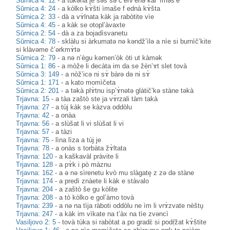
Sŭrnica 4: 12
-
a tùkənà je səs sə č’erv’ènə kàl’ ìməš’e
Sŭrnica 4: 24
-
a kòlko kɤ̀šti ìmaše f ednà kɤ̀šta
Sŭrnica 2: 33
-
dà a vɤ̀lnata kàk ja rabòtite vìe
Sŭrnica 4: 45
-
a kàk se otopl’àvaxte
Sŭrnica 2: 54
-
dà a za bojadìsvanetu
Sŭrnica 4: 78
-
sklàlu si àrkumatə nə kəndž’ìlə a nìe si burnìč’kite
si klàvəme č’ərkmɤ̀tə
Sŭrnica 2: 79
-
a nə n’ègu kəmen’òk òti ut kàmək
Sŭrnica 1: 86
-
a mòže li decàta im da se žèn’ɤt slet tovà
Sŭrnica 3: 149
-
a nòž’icə ni sɤ̀ bàrə də ni sɤ̀
Sŭrnica 1: 171
-
a kato momìčeta
Sŭrnica 2: 201
-
a təkà plɤ̀tnu isp’ɤ̀nətə glàtič’kə stàne təkà
Trjavna: 15
-
a tàa zaštò ste ja vɤ̀rzali tàm takà
Trjavna: 27
-
a tùj kàk se kàzva oddòlu
Trjavna: 42
-
a onàa
Trjavna: 56
-
a slùšat li vi slùšat li vi
Trjavna: 57
-
a tàzi
Trjavna: 75
-
lìna lìza a tùj je
Trjavna: 78
-
a onàs s torbàta žɤ̀ltata
Trjavna: 120
-
a kaškavàl pràvite li
Trjavna: 128
-
a pɤ̀k i pò màznu
Trjavna: 162
-
a ə nə sìrenetu kvò mu slàgate̥ z zə də stàne
Trjavna: 174
-
a predì znàete li kàk e stàvalo
Trjavna: 204
-
a zaštò še gu kòlite
Trjavna: 208
-
a tò kòlko e gol’àmo tovà
Trjavna: 239
-
a nə na tìja ràboti oddòlu ne ìm li vrɤ̀zvate nèštu̥
Trjavna: 247
-
a kàk im vìkate na t’àx na tìe zvəncì
Vasiljovo 2: 5
-
tovà tùka si rabòtat a po gradɛ̀ si podṛ̀žat kɤ̀štite