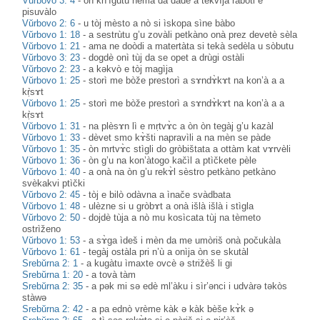
Vŭrbovo 3: 4
-
òn kn’ìgutu nèma da dadè a tekvìja ràboti e
pisuvàlo
Vŭrbovo 2: 6
-
u tòj mèsto a nò si ìskopa sìne bàbo
Vŭrbovo 1: 18
-
a sestrùtu g’u zovàli petkàno onà prez devetè sèla
Vŭrbovo 1: 21
-
ama ne doòdi a matertàta si tekà sedèla u sòbutu
Vŭrbovo 3: 23
-
dogdè onì tùj da se opet a drùgi ostàli
Vŭrbovo 2: 23
-
a kəkvò e tòj magìja
Vŭrbovo 1: 25
-
storì me bòže prestorì a sɤndɤ̀kɤt na kon’à a a
kṛ̀sɤt
Vŭrbovo 1: 25
-
storì me bòže prestorì a sɤndɤ̀kɤt na kon’à a a
kṛ̀sɤt
Vŭrbovo 1: 31
-
na plèsɤn lì e mṛtvɤ̀c a òn òn tegàj g’u kazàl
Vŭrbovo 1: 33
-
dèvet smo kɤ̀šti napravìli a na mèn se pàde
Vŭrbovo 1: 35
-
òn mrtvɤ̀c stìgli do gròbištata a ottàm kat vɤrvèli
Vŭrbovo 1: 36
-
òn g’u na kon’àtogo kačìl a ptìčkete pèle
Vŭrbovo 1: 40
-
a onà na òn g’u rekɤ̀l sèstro petkàno petkàno
svèkakvi ptìčki
Vŭrbovo 2: 45
-
tòj e bilò odàvna a ìnače svàdbata
Vŭrbovo 1: 48
-
ulèzne si u gròbɤt a onà išlà išlà i stìgla
Vŭrbovo 2: 50
-
dojdè tùja a nò mu kosìcata tùj na tèmeto
ostrìženo
Vŭrbovo 1: 53
-
a sɤ̀ga ìdeš i mèn da me umòriš onà počukàla
Vŭrbovo 1: 61
-
tegàj ostàla pri n’ù a onìja òn se skutàl
Srebŭrna 2: 1
-
a kugàtu ìmaxte ovcè ə strižèš li gi
Srebŭrna 1: 20
-
a tovà tàm
Srebŭrna 2: 35
-
a pək mi sə edè ml’àku i sìr’ənci i udvàrə təkòs
stàwə
Srebŭrna 2: 42
-
a pa ednò vrème kàk ə kàk bèše kɤ̀k ə