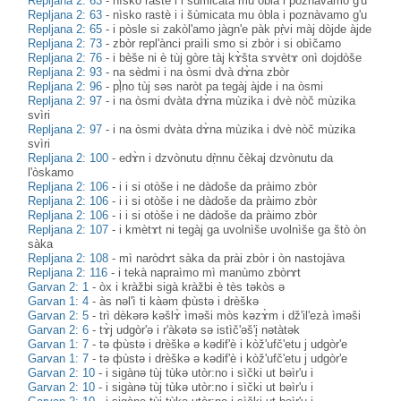
Repljana 2: 63
-
nìsko rastè i i šùmicata mu òbla i poznàvamo g'u
Repljana 2: 63
-
nìsko rastè i i šùmicata mu òbla i poznàvamo g'u
Repljana 2: 65
-
i pòsle si zakòl'amo jàgn'e pàk pṛ̀vi màj dòjde àjde
Repljana 2: 73
-
zbòr repl'ànci praìli smo si zbòr i si obìčamo
Repljana 2: 76
-
i bèše ni è tùj gòre tàj kɤ̀šta sɤvètɤ onì dojdòše
Repljana 2: 93
-
na sèdmi i na òsmi dvà dɤ̀na zbòr
Repljana 2: 96
-
pḷ̀no tùj sәs naròt pa tegàj àjde i na òsmi
Repljana 2: 97
-
i na òsmi dvàta dɤ̀na mùzika i dvè nòč mùzika
svìri
Repljana 2: 97
-
i na òsmi dvàta dɤ̀na mùzika i dvè nòč mùzika
svìri
Repljana 2: 100
-
edɤ̀n i dzvònutu dṛ̀nnu čèkaj dzvònutu da
l'òskamo
Repljana 2: 106
-
i i si otòše i ne dàdoše da pràimo zbòr
Repljana 2: 106
-
i i si otòše i ne dàdoše da pràimo zbòr
Repljana 2: 106
-
i i si otòše i ne dàdoše da pràimo zbòr
Repljana 2: 107
-
i kmètɤt ni tegàj ga uvolnìše uvolnìše ga štò òn
sàka
Repljana 2: 108
-
mì naròdɤt sàka da prài zbòr i òn nastojàva
Repljana 2: 116
-
i tekà napraìmo mì manùmo zbòrɤt
Garvan 2: 1
-
òx i kràžbi sigà kràžbi è tès təkòs ə
Garvan 1: 4
-
às nəl'ì ti kàəm фùstə i drèškə
Garvan 2: 5
-
trì dèkərə kəšlɤ̀ ìməši mòs kəzɤ̀m i dž'il'ezà ìməši
Garvan 2: 6
-
tɤ̀j udgòr'ə i r'àkətə sə istìč'əš'i̥ nətàtək
Garvan 1: 7
-
tə фùstə i drèškə ə kədif'è i kòž'ufč'etu j udgòr'e
Garvan 1: 7
-
tə фùstə i drèškə ə kədif'è i kòž'ufč'etu j udgòr'e
Garvan 2: 10
-
i sigànə tùj tùkə utòr:no i sìčki ut bəìr'u i
Garvan 2: 10
-
i sigànə tùj tùkə utòr:no i sìčki ut bəìr'u i