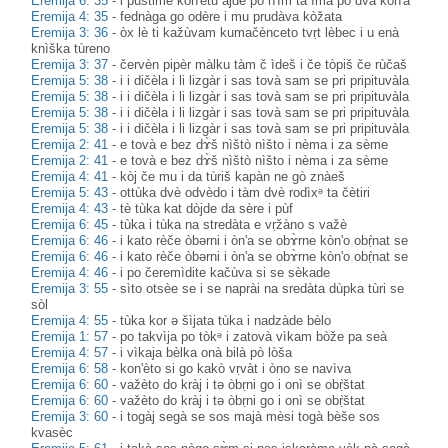
Eremija 6: 35
-
i pùštime kon'ètu àjdè po n'ìm ta ìma po dvà kòn'a
Eremija 4: 35
-
fednàga go odère i mu prudàva kòžata
Eremija 3: 36
-
òx lè ti kažùvam kumačènceto tvṛt lèbec i u enà
knìška tùreno
Eremija 3: 37
-
červèn pipèr màlku tàm č ìdeš i če tòpiš če rùčaš
Eremija 5: 38
-
i i dičèla i li lizgàr i sas tovà sam se pri pripituvàla
Eremija 5: 38
-
i i dičèla i li lizgàr i sas tovà sam se pri pripituvàla
Eremija 5: 38
-
i i dičèla i li lizgàr i sas tovà sam se pri pripituvàla
Eremija 5: 38
-
i i dičèla i li lizgàr i sas tovà sam se pri pripituvàla
Eremija 2: 41
-
e tovà e bez dɤ̀š nìštò nìšto i nèma i za sème
Eremija 2: 41
-
e tovà e bez dɤ̀š nìštò nìšto i nèma i za sème
Eremija 4: 41
-
kòj če mu i da tùriš kapàn ne gò znàeš
Eremija 5: 43
-
ottùka dvè odvèdo i tàm dvè rodìxᵊ ta čètiri
Eremija 4: 43
-
tè tùka kat dòjde da sère i pùf
Eremija 6: 45
-
tùka i tùka na stredàta e vṛžàno s važè
Eremija 6: 46
-
i kato rèče òbərni i òn'a se obɤ̀rne kòn'o obṛ̀nat se
Eremija 6: 46
-
i kato rèče òbərni i òn'a se obɤ̀rne kòn'o obṛ̀nat se
Eremija 4: 46
-
i po čeremìdite kačùva si se sèkade
Eremija 3: 55
-
sìto otsèe se i se naprài na sredàta dùpka tùri se
sòl
Eremija 4: 55
-
tùka kor ə šìjata tùka i nadzàde bèlo
Eremija 1: 57
-
po takvìja po tòkᵊ i zatovà vìkam bòže pa seà
Eremija 4: 57
-
i vìkaja bèlka onà bilà pò lòša
Eremija 6: 58
-
kon'èto si go kakò vṛvàt i òno se navìva
Eremija 6: 60
-
važèto do kràj i tə òbṛni go i onì se obṛ̀štat
Eremija 6: 60
-
važèto do kràj i tə òbṛni go i onì se obṛ̀štat
Eremija 3: 60
-
i togàj segà se sos majà mèsi togà bèše sos
kvasèc