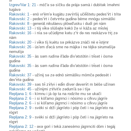
si
Izgrev/Var 1: 21
-
mɛ̀č'ə sə sìčku də pràjə səmà i dubìtək ìməhmi
tugàvə
Rakovski: 1
-
enò vr'èm'ə kugàtu zəvɤ̀ršij učɨlɨ̀štetu pedes'ɤ̀t i trìtə
Rakovski: 2
-
pedes'ɤ̀t i četvɤ̀rtə gudɨ̀nə bème mnògu sirmàški
Rakovski: 8
-
generàl.nikulàevu plòwd'usku i dudì prɨ nàm
Rakovski: 13
-
i tòj vɨ̀kə slùšəjte kəkò žə vi kàža az mɨ̀slej
Rakovski: 16
-
i nìa sə učùdijme kətu z'ɤ̀ də rəs rəskàzvə tɤ̀j zə
nàm
Rakovski: 20
-
i vɨ̀kə tìj kuètu sə prɨkàzvə znàči nè e ɨ̀stɨ̥nɤ
Rakovski: 26
-
ùs'em d'əcà sme nə màjkə i nə tèjkə sɨruməšìjə
nemutìjə
Rakovski: 35
-
às səm rudìnə il'àdə dìv'ətstòtin i trɨ̀set i òsmə
gudɨ̀nə
Rakovski: 35
-
às səm rudìnə il'àdə dìv'ətstòtin i trɨ̀set i òsmə
gudɨ̀nə
Rakovski: 37
-
užìnij sə zə ednò sɨrmàšku mòmčə pedesèt i
dev'ɤ̀tə gudɨ̀nə
Rakovski: 39
-
səs trɨ̀ zɤ̀lvɨ i edɨ̀n dìver deverɤ̀t m bèše užìnən
Rakovski: 45
-
užìnijmi zɤ̀lvit'e zədum'à sə i tìjə
Repljana 1: 6
-
kìmnu i jà òp ta na rodzìte mu se ukačì
Repljana 2: 6
-
i si kòl'amo jàgɤnci i nòsimo u cṛ̀kvu jàgn'e
Repljana 2: 6
-
i si kòl'amo jàgɤnci i nòsimo u cṛ̀kvu jàgn'e
Repljana 2: 9
-
svèki si dṛžì jàgn'eto i pòp četì i na jàgn'eto na
rògɤt
Repljana 2: 9
-
svèki si dṛžì jàgn'eto i pòp četì i na jàgn'eto na
rògɤt
Repljana 2: 12
-
əxə gorì i tekà zanesèmo jàgɤnciti dòm i tegàj