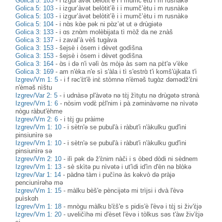
Golica 5: 103
-
i izgur’àvət belòtit’ȅ i i mumč’ètu i m rusnàkə
Golica 5: 103
-
i izgur’àvət belòtit’ȅ i i mumč’ètu i m rusnàkə
Golica 5: 103
-
i izgur’àvət belòtit’ȅ i i mumč’ètu i m rusnàkə
Golica 5: 104
-
i nɑ̀s kɑ̀e pək ni pɑ̀z’ət ut ə drùgiətə
Golica 3: 133
-
i ɑs znɑ̀m molèbijata tì mòž da ne znàš
Golica 3: 137
-
i zaval’à vèš tugàva
Golica 3: 153
-
šejsè i òsem i dèvet godìšna
Golica 3: 153
-
šejsè i òsem i dèvet godìšna
Golica 3: 164
-
ɑ̀s i də n'i vəlì ɑ̀s mòjə às səm na pɛ̀t'ə v'èke
Golica 3: 169
-
am n'èka n'e sì s'àla i tì s'estrɑ̀ t'i komš'ùjkata t'i
Izgrev/Vm 1: 5
-
i f rəc'ɛ̀t'ȅ inɛ̀ stòmnə n'èməš tugɑ̀z dəmədž'ɛ̀ni
n'èməš nìštu
Izgrev/Var 2: 5
-
i udnàsə pl'àvətə nə tɛ̀j žìtu̥tu nə drùgətə strənà
Izgrev/Vm 1: 6
-
nòsim vodɛ̀ pɛ̀l'nim i pà zəminàvəme nə nìvətə
nògu ràbut'èhme
Izgrev/Vm 2: 6
-
i tɛ̀j gu pràime
Izgrev/Vm 1: 10
-
i sètn'ə se pubul'à i ràbut'i n'àkulku gud'ìni
pinsiunìrə sə
Izgrev/Vm 1: 10
-
i sètn'ə se pubul'à i ràbut'i n'àkulku gud'ìni
pinsiunìrə sə
Izgrev/Vm 2: 10
-
ilì pək də ž'ɛ̀nim nàči i s òbed dòdi ni sèdnem
Izgrev/Vm 1: 13
-
sè skìtə pu nìvətə i ut'ìdi id'ìn d'èn nə blòkə
Izgrev/Var 1: 14
-
pàdnə tàm i pučìnə às kəkvò də pràjə
penciunìrəhə mə
Izgrev/Vm 1: 15
-
màlku bèš'e pèncijətə mi trìjsi i dvà l'èvə
puìskɑh
Izgrev/Vm 1: 18
-
mnògu màlku b'ɛ̀š'e s pidis'è l'èvə i tɛ̀j si živ'ɛ̀jə
Izgrev/Vm 1: 20
-
uveličìhə mi d'èset l'èvə i tòlkus səs t'àw živ'ɛ̀jə