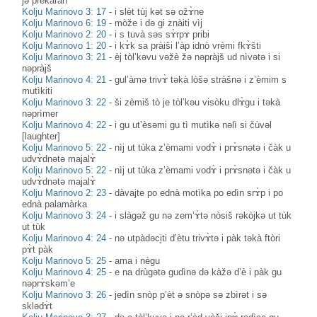
jə prekàrah
Kolju Marinovo 3: 17
-
i slèt tùj kət sə ožɤ̀ne
Kolju Marinovo 6: 19
-
mòže i də gi znàiti vìj
Kolju Marinovo 2: 20
-
i s tuvà səs sɤ̀rpɤ pribi
Kolju Marinovo 1: 20
-
i kɤ̀k sa pràiši l’àp idnò vrèmi fkɤ̀šti
Kolju Marinovo 3: 21
-
èj tòl’kəvu vəžè žə nəpràjš ud nìvətə i si
nəpràjš
Kolju Marinovo 4: 21
-
gul’àmə trivɤ̀ təkà lòšə stràšnə i z’èmim s
mutìkiti
Kolju Marinovo 3: 22
-
ši zèmiš tò je tòl’kəu visòku dlɤ̀gu i təkà
nəprìmer
Kolju Marinovo 4: 22
-
i gu ut’èsəmi gu tì mutìkə nəlì si čùvəl
[laughter]
Kolju Marinovo 5: 22
-
nìj ut tùka z’èmami vodɤ̀ i prɤ̀snətə i čàk u
udvɤ̀dnətə majalɤ̀
Kolju Marinovo 5: 22
-
nìj ut tùka z’èmami vodɤ̀ i prɤ̀snətə i čàk u
udvɤ̀dnətə majalɤ̀
Kolju Marinovo 2: 23
-
dàvajte po ednà motìka po edìn srɤ̀p i po
ednà palamàrka
Kolju Marinovo 3: 24
-
i slàgəž gu nə zem’ɤ̀tə nòsiš rəkòjkə ut tùk
ut tùk
Kolju Marinovo 4: 24
-
nə utpàdəci̥ti d’ètu trivɤ̀tə i pàk təkà ftòri
pɤ̀t pàk
Kolju Marinovo 5: 25
-
ama i nègu
Kolju Marinovo 4: 25
-
e na drùgətə gudìnə də kàžə d’è i pàk gu
nəprɤ̀skəm’e
Kolju Marinovo 3: 26
-
jedìn snòp p’èt ə snòpə sə zbìrət i sə
sklədɤ̀t