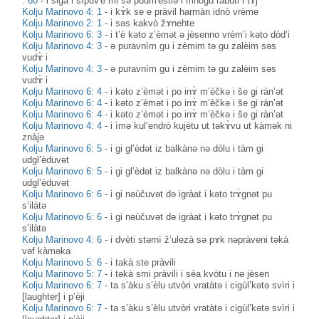
: 60
-
i sigà i šìpuv'e mi sə pudm'èstiə i mnògu ràbuti i tɤ̀j
Kolju Marinovo 4: 1
-
i kɤ̀k se e pràvil harmàn idnò vrème
Kolju Marinovo 2: 1
-
i səs kakvò žɤnehte
Kolju Marinovo 6: 3
-
i t’è kəto z’èmət ə jèsenno vrèm’i kəto dòd’i
Kolju Marinovo 4: 3
-
ə puravnìm gu i zèmim tə gu zalèim səs
vudɤ̀ i
Kolju Marinovo 4: 3
-
ə puravnìm gu i zèmim tə gu zalèim səs
vudɤ̀ i
Kolju Marinovo 6: 4
-
i kəto z’èmət i po inɤ̀ m’èčkə i še gi ràn’ət
Kolju Marinovo 6: 4
-
i kəto z’èmət i po inɤ̀ m’èčkə i še gi ràn’ət
Kolju Marinovo 6: 4
-
i kəto z’èmət i po inɤ̀ m’èčkə i še gi ràn’ət
Kolju Marinovo 4: 4
-
i ìmə kul’endrò kujètu ut təkɤ̀vu ut kàmək ni
znàjə
Kolju Marinovo 6: 5
-
i gi gl’èdət iz balkànə nə dòlu i tàm gi
udgl’èduvət
Kolju Marinovo 6: 5
-
i gi gl’èdət iz balkànə nə dòlu i tàm gi
udgl’èduvət
Kolju Marinovo 6: 6
-
i gi nəùčuvət də igràat i kəto trɤ̀gnət pu
s’ilàtə
Kolju Marinovo 6: 6
-
i gi nəùčuvət də igràat i kəto trɤ̀gnət pu
s’ilàtə
Kolju Marinovo 4: 6
-
i dvèti stərnì ž’ulezà sə pɤk nəpràveni təkà
vəf kàməka
Kolju Marinovo 5: 6
-
i takà ste pràvili
Kolju Marinovo 5: 7
-
i təkà smi pràvili i sèa kvòtu i nə jèsen
Kolju Marinovo 6: 7
-
ta s’àku s’èlu utvòri vratàtə i cigùl’kətə svìri i
[laughter] i p’èji
Kolju Marinovo 6: 7
-
ta s’àku s’èlu utvòri vratàtə i cigùl’kətə svìri i