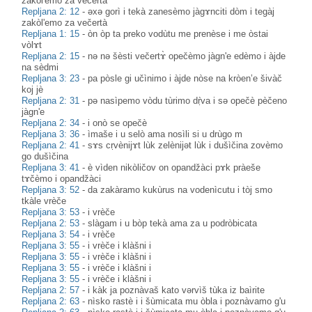
zakòl'emo za večertà
Repljana 2: 12
-
əxə gorì i tekà zanesèmo jàgɤnciti dòm i tegàj
zakòl'emo za večertà
Repljana 1: 15
-
òn òp ta preko vodùtu me prenèse i me òstai
vòlɤt
Repljana 2: 15
-
nə nә šèsti večertɤ̀ opečèmo jàgn'e edèmo i àjde
na sèdmi
Repljana 3: 23
-
pa pòsle gi učìnimo i àjde nòse na kròen’e šivàč
koj jè
Repljana 2: 31
-
pə nasìpemo vòdu tùrimo dṛ̀va i sə opečè pèčeno
jàgn'e
Repljana 2: 34
-
i onò se opečè
Repljana 3: 36
-
ìmaše i u selò ama nosìli si u drùgo m
Repljana 2: 41
-
sɤs cṛvènijɤt lùk zelènijәt lùk i dušìčina zovèmo
go dušìčina
Repljana 3: 41
-
è vìden nikòličov on opandžàci pɤk pràeše
tɤčèmo i opandžàci
Repljana 3: 52
-
da zakàramo kukùrus na vodenìcutu i tòj smo
tkàle vrèče
Repljana 3: 53
-
i vrèče
Repljana 2: 53
-
slàgam i u bòp tekà ama za u podròbicata
Repljana 3: 54
-
i vrèče
Repljana 3: 55
-
i vrèče i klàšni i
Repljana 3: 55
-
i vrèče i klàšni i
Repljana 3: 55
-
i vrèče i klàšni i
Repljana 3: 55
-
i vrèče i klàšni i
Repljana 2: 57
-
i kàk ja poznàvaš kato vərvìš tùka iz baìrite
Repljana 2: 63
-
nìsko rastè i i šùmicata mu òbla i poznàvamo g'u