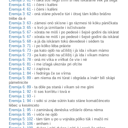
Eremija 5: 61
-
i takà sos nègo sɤ̀m si nəs iskaràme vèk pà segà
Eremija 4: 61
-
i čèrni i kafèni
Eremija 4: 61
-
i čèrni i kafèni
Eremija 3: 62
-
onà stàne pòveče tùri i òtsej tàm kòlko bràšno
trèbe da è
Eremija 3: 63
-
zàmesi onò skìsne i go ràzmesi tè kòku pàničkata
Eremija 3: 65
-
s kvò ja izmìtaxte i isčìstvaxte
Eremija 5: 67
-
xòrata ne mòš i po pedesè i šejsè godìni da iskàrat
Eremija 5: 67
-
xòrata ne mòš i po pedesè i šejsè godìni da iskàrat
Eremija 5: 68
-
a jà da iskàram tokù devedesè i sèdem ta
Eremija 3: 71
-
i po kòlko lèba pràixte
Eremija 6: 73
-
pa kato ojdò na učìlišti̥ i jà ìda i vìkam màmo
Eremija 6: 73
-
pa kato ojdò na učìlišti̥ i jà ìda i vìkam màmo
Eremija 6: 78
-
onà mi vìka e vɤ̀lkət če vìe i nè
Eremija 6: 81
-
i me izlagà uleznàx pri ofcìte
Eremija 1: 82
-
i zapìsva
Eremija 1: 84
-
i fednɤ̀ga če se vɤ̀rna
Eremija 5: 89
-
əm nìema da mi tùrat i obgràda a ìnakᵊ bilì skàpi
pàmetnicite
Eremija 6: 89
-
ta dòle pa stanà i vìkam sè me gòni
Eremija 1: 92
-
tì səs kon'ètu i tovà e
Eremija 1: 93
-
i
Eremija 1: 94
-
i sèki si znàe sùtrin kato stàne komatčènceto
lèbec u kesènceto
Eremija 1: 95
-
i zaminàvaj denèska vṛštàn'e dòma nèma
Eremija 6: 95
-
i vèče ne ojdò
Eremija 5: 102
-
tàm tàm u po u vojnàta pòlko tùk i mažò mi
Eremija 5: 106
-
əmhəm i