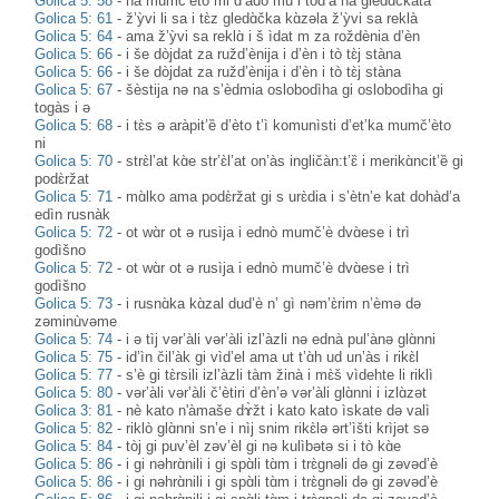
Golica 5: 58
-
na mumč’èto mi d’àdo mu i tòd’a na gledɑ̀čkata
Golica 5: 61
-
ž’ỳvi li sa i tɛ̀z gledɑ̀čka kɑ̀zəla ž’ỳvi sa reklà
Golica 5: 64
-
ama ž’ỳvi sa reklɑ̀ i š ìdat m za roždènia d’èn
Golica 5: 66
-
i še dòjdat za ružd’ènija i d’èn i tò tɛ̀j stàna
Golica 5: 66
-
i še dòjdat za ružd’ènija i d’èn i tò tɛ̀j stàna
Golica 5: 67
-
šèstija nə na s’èdmia oslobodìha gi oslobodìha gi
togàs i ə
Golica 5: 68
-
i tɛ̀s ə aràpit’ȅ d’èto t’ì komunìsti d’et’ka mumč’èto
ni
Golica 5: 70
-
strɛ̀l’at kɑ̀e str’ɛ̀l’at on’às ingličàn:t’ɛ̏ i merikɑ̀ncit’ȅ gi
podɛ̀ržat
Golica 5: 71
-
mɑ̀lko ama podɛ̀ržat gi s urɛ̀dia i s’ètn’e kat dohàd’a
edìn rusnàk
Golica 5: 72
-
ot wɑ̀r ot ə rusìja i ednò mumč’è dvɑ̀ese i trì
godìšno
Golica 5: 72
-
ot wɑ̀r ot ə rusìja i ednò mumč’è dvɑ̀ese i trì
godìšno
Golica 5: 73
-
i rusnɑ̀ka kɑ̀zal dud’è n’ gì nəm’ɛ̀rim n’èmə də
zəminùvəme
Golica 5: 74
-
i ə tìj vər’àli vər’àli izl’àzli nə ednà pul’ànə glɑ̀nni
Golica 5: 75
-
id’ìn čil’àk gi vìd’el ama ut t’ɑ̀h ud un’às i rikɛ̀l
Golica 5: 77
-
s’è gi tɛ̀rsili izl’àzli tàm žinà i mɛ̀š vìdehte li riklì
Golica 5: 80
-
vər’àli vər’àli č’ètiri d’èn’ə vər’àli glɑ̀nni i izlɑ̀zət
Golica 3: 81
-
nè kato n'àmaše dɤ̀žt i kato kato ìskate də valì
Golica 5: 82
-
riklò glɑ̀nni sn’e i nìj snim rikɛ̀lə ərt’ìšti krìjət sə
Golica 5: 84
-
tòj gi puv’èl zəv’èl gi nə kulìbətə si i tò kɑ̀e
Golica 5: 86
-
i gi nəhrɑ̀nili i gi spɑ̀li tɑ̀m i trɛ̀gnəli də gi zəvəd’è
Golica 5: 86
-
i gi nəhrɑ̀nili i gi spɑ̀li tɑ̀m i trɛ̀gnəli də gi zəvəd’è