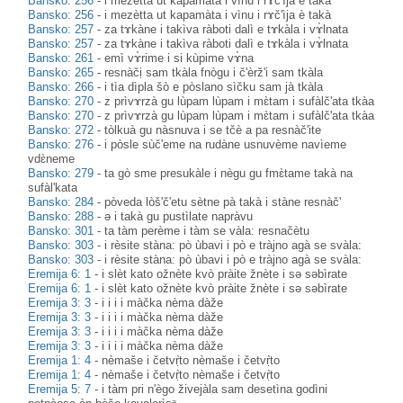
Bansko: 256
-
i mezètta ut kapamàta i vìnu i rɤč'ìja è takà
Bansko: 256
-
i mezètta ut kapamàta i vìnu i rɤč'ìja è takà
Bansko: 257
-
za tɤkàne i takìva ràboti dalì e tɤkàla i vɤ̀lnata
Bansko: 257
-
za tɤkàne i takìva ràboti dalì e tɤkàla i vɤ̀lnata
Bansko: 261
-
emì vɤ̀rime i si kùpime vɤ̀na
Bansko: 265
-
resnàčị sam tkàla fnògu i č'èrž'i sam tkàla
Bansko: 266
-
i tìa dìpla šò e pòslano sìčku sam jà tkàla
Bansko: 270
-
z prìvɤrzà gu lùpam lùpam i mɛ̀tam i sufàlč'ata tkàa
Bansko: 270
-
z prìvɤrzà gu lùpam lùpam i mɛ̀tam i sufàlč'ata tkàa
Bansko: 272
-
tòlkuà gu nàsnuva i se tčè a pa resnàč'ite
Bansko: 276
-
i pòsle sùč'eme na rudàne usnuvème navìeme
vdɛ̀neme
Bansko: 279
-
ta gò sme presukàle i nègu gu fmɛ̀tame takà na
sufàl'kata
Bansko: 284
-
pòveda lòš'č'etu sètne pà takà i stàne resnàč'
Bansko: 288
-
ә i takà gu pustìlate napràvu
Bansko: 301
-
ta tàm perème i tàm se vàla: resnačètu
Bansko: 303
-
i rèsite stàna: pò ùbavi i pò e tràjno agà se svàla:
Bansko: 303
-
i rèsite stàna: pò ùbavi i pò e tràjno agà se svàla:
Eremija 6: 1
-
i slèt kato ožnète kvò pràite žnète i sə səbìrate
Eremija 6: 1
-
i slèt kato ožnète kvò pràite žnète i sə səbìrate
Eremija 3: 3
-
i i i i màčka nèma dàže
Eremija 3: 3
-
i i i i màčka nèma dàže
Eremija 3: 3
-
i i i i màčka nèma dàže
Eremija 3: 3
-
i i i i màčka nèma dàže
Eremija 1: 4
-
nèmaše i četvṛ̀to nèmaše i četvṛ̀to
Eremija 1: 4
-
nèmaše i četvṛ̀to nèmaše i četvṛ̀to
Eremija 5: 7
-
i tàm pri n'ègo živejàla sam desetìna godìni