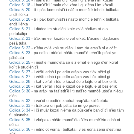
Golica 5: 18
-
i ban’d’ìt’i ìmalo dìvi xòra i gi z’èha i im kɑ̀zali
Golica 5: 18
-
i ban’d’ìt’i ìmalo dìvi xòra i gi z’èha i im kɑ̀zali
Golica 5: 20
-
tì i pàk komunìst’i i nàšto momč’è tehnìk bùlkata
əndž’ilèrka
Golica 5: 20
-
tì i pàk komunìst’i i nàšto momč’è tehnìk bùlkata
əndž’ilèrka
Golica 5: 21
-
i dàdəa im stud’èni kolɤ dv’à hòdiwa ot ə ə
portakàlija
Golica 2: 21
-
b'àxme vəf kozìčino vəf erkèč b'àxme i dojdòxme
pešà tùka
Golica 5: 22
-
z’èha dv’à kolì stud’èni i tàm tìa arap’à si ə očɛ̀t
Golica 5: 23
-
pu ed’ìn i otòd’at nɑ̀štu mumč’è tehn’ìk pràat ym
pɛ̀tištata
Golica 5: 25
-
i nɑ̀št’ȅ mumč’èta šə ə z’èmat ə n’ègo d’èn kɑ̀rat
kolìt’ȅ stud’èn:t’ɛ̏
Golica 5: 27
-
i vèšti ednò i po edìn aràpin vəs t’ɑ̀x očɛ̀d gi
Golica 5: 27
-
i vèšti ednò i po edìn aràpin vəs t’ɑ̀x očɛ̀d gi
Golica 5: 28
-
i kat vər’àli i tòs ə kɑ̀zal če ə kòjtu e ut bez’erlìk
Golica 5: 28
-
i kat vər’àli i tòs ə kɑ̀zal če ə kòjtu e ut bez’erlìk
Golica 5: 30
-
na aràpi na fašìstit’ȅ i tì nàš’to mumčè utòd’a n’ègu
d’èn
Golica 5: 32
-
i vər’ɛ̀t otpodìr’e zabìrat arap’àta kòl’č’etata
Golica 5: 33
-
i tràktora orì pək pɛ̀t’a še im go pràvət
Golica 5: 34
-
i či muàr kɑ̀zal n’èma da pùskat’e ban’d’ìt’i n’ès tàm
tìj pùsnaha
Golica 5: 35
-
i vkèpaxa nɑ̀šte mumč’èta š’ès mumč’èta ednò ot
sòhia
Golica 5: 36
-
i ednò ot vɑ̀rna i bùlkatȁ i v’èš ednà ženɑ̀ š’estìma