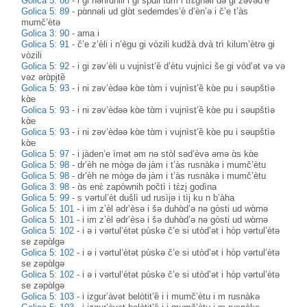
Golica 5: 86
-
i gi nəhrɑ̀nili i gi spɑ̀li tɑ̀m i trɛ̀gnəli də gi zəvəd’è
Golica 5: 89
-
pɑ̀nnəli ud glɑ̀t sedemdes’è d’èn’ə i č’e t’às
mumč’ètə
Golica 3: 90
-
ama i
Golica 5: 91
-
č’e z’èli i n’ègu gi vòzili kudžà dvà trì kilum’ètrə gi
vòzili
Golica 5: 92
-
i gi zəv’èli u vujnìst’ȅ d’ètu vujnìci še gi vòd’ət və və
vəz ərɑ̀pi̥tȅ
Golica 5: 93
-
i ni zəv’èdəə kɑ̀e tɑ̀m i vujnìst’ȅ kɑ̀e pu i səupštìə
kɑ̀e
Golica 5: 93
-
i ni zəv’èdəə kɑ̀e tɑ̀m i vujnìst’ȅ kɑ̀e pu i səupštìə
kɑ̀e
Golica 5: 93
-
i ni zəv’èdəə kɑ̀e tɑ̀m i vujnìst’ȅ kɑ̀e pu i səupštìə
kɑ̀e
Golica 5: 97
-
i jàden’e ìmət əm nə stòl səd’èvə əmə ɑ̀s kɑ̀e
Golica 5: 98
-
dr’èh ne mògə də jàm i t’às rusnàkə i mumč’ètu
Golica 5: 98
-
dr’èh ne mògə də jàm i t’às rusnàkə i mumč’ètu
Golica 3: 98
-
ɑ̀s enɛ̀ zapòwnih počtì i tɛ̀zi̥ godìna
Golica 5: 99
-
s vərtul’èt dušlì ud rusìjə i tìj ku n b’àha
Golica 5: 101
-
i im z’èl ədr’èsə i šə duhɑ̀d’ə nə gòsti ud wɑ̀rnə
Golica 5: 101
-
i im z’èl ədr’èsə i šə duhɑ̀d’ə nə gòsti ud wɑ̀rnə
Golica 5: 102
-
i ə i vərtul’ètət pùskə č’e si utòd’ət i hòp vərtul’ètə
se zəpɑ̀lgə
Golica 5: 102
-
i ə i vərtul’ètət pùskə č’e si utòd’ət i hòp vərtul’ètə
se zəpɑ̀lgə
Golica 5: 102
-
i ə i vərtul’ètət pùskə č’e si utòd’ət i hòp vərtul’ètə
se zəpɑ̀lgə
Golica 5: 103
-
i izgur’àvət belòtit’ȅ i i mumč’ètu i m rusnàkə