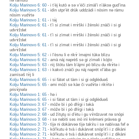
nə ràmutu
Kolju Marinovo 6: 60
-
i t’èj kutò ə sə v’èči zimàl’i n’àkoə gud’ìna
Kolju Marinovo 5: 61
-
idìn utpr’èt drùk uddzàdi i nòsim nə ràmu
nòsim vudɤ̀tə
Kolju Marinovo 1: 61
-
i tə̀j
Kolju Marinovo 6: 61
-
t’ì si zìmət i mɤ̀ški i žènski znàči i si gi
udvɤ̀ždət
Kolju Marinovo 6: 61
-
t’ì si zìmət i mɤ̀ški i žènski znàči i si gi
udvɤ̀ždət
Kolju Marinovo 6: 61
-
t’ì si zìmət i mɤ̀ški i žènski znàči i si gi
udvɤ̀ždət
Kolju Marinovo 5: 62
-
i l’èsnu li e rikɤ̀ ìməjmi tùkə blìzu
Kolju Marinovo 6: 62
-
amà nàj nəprèš sə gi zìməli i kòjto
Kolju Marinovo 5: 63
-
nìj štòtu tàm b’àjmi pò blìzu du rikɤ̀tə i
Kolju Marinovo 1: 63
-
i kakvò znàči pu nàj naprèt xl’àba go
zamìsəš tɤ̀j li
Kolju Marinovo 6: 65
-
i si fàtət ut tàm i si gi odglèduəš
Kolju Marinovo 5: 65
-
əmi mòži sə kàe či vudɤ̀tə i rikɤ̀tə i
prisɤ̀jnələ
Kolju Marinovo 1: 65
-
hə i
Kolju Marinovo 6: 65
-
i si fàtət ut tàm i si gi odglèduəš
Kolju Marinovo 3: 67
-
mòže bì i pò dlɤ̀gi i təkà
Kolju Marinovo 3: 67
-
mòže bì i pò dlɤ̀gi i təkà
Kolju Marinovo 2: 68
-
ud žìtu̥tu̥ si d’ètu i gu vɤ̀rdzuvət nə snòpi
Kolju Marinovo 3: 68
-
i sə nəbìti səs inò inì krèməni pràvea gi
Kolju Marinovo 3: 70
-
tìjə ni dokàrvəə tìjə takɤ̀u i sə nabìvaa fəf ə
Kolju Marinovo 2: 71
-
kòl’kutu è tvà i dukàrvət snòp’it’i i z dikàni
Kolju Marinovo 2: 71
-
kòl’kutu è tvà i dukàrvət snòp’it’i i z dikàni