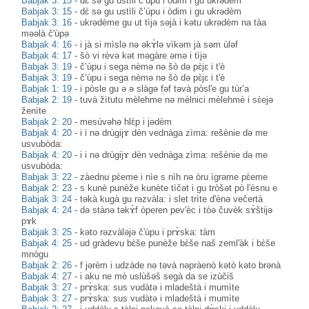
Babjak 3: 15
-
dɛ̀ sə gu ustìli č’ùpu i òdim i gu ukrədèm
Babjak 3: 15
-
dɛ̀ sə gu ustìli č’ùpu i òdim i gu ukrədèm
Babjak 3: 16
-
ukrədème gu ut tìjə səjà i kətu ukrədèm na tàa
məəlà č'ùpə
Babjak 4: 16
-
i jà si mìslə nə əkɤ̀lə vìkəm jà səm ùləf
Babjak 4: 17
-
šò vi rèvə kət məgàre əmə i tìjə
Babjak 3: 19
-
č’ùpu i sega nèmə nə šò də pɛ̀jɛ i t'è
Babjak 3: 19
-
č’ùpu i sega nèmə nə šò də pɛ̀jɛ i t'è
Babjak 1: 19
-
i pòsle gu ə ə slàgə fəf təvà pòsl'e gu tùr’a
Babjak 2: 19
-
tuvà žìtutu mèlehme nə mèlnici mèlehmè i sɛ̀ejə
ženìte
Babjak 2: 20
-
mesùvəhə hlɛ̀p i jədèm
Babjak 4: 20
-
i i nə drùgijɤ dèn vednàga zìma: rešènie də me
usvubòda:
Babjak 4: 20
-
i i nə drùgijɤ dèn vednàga zìma: rešènie də me
usvubòda:
Babjak 3: 22
-
zàednu pɛ̀eme i nìe s nìh nə òru ìgrəme pɛ̀eme
Babjak 2: 23
-
s kunè punèže kunète tìčət i gu tròšət pò l'èsnu e
Babjak 3: 24
-
təkà kugà gu rəzvàla: i slet trìte d'ènə večertà
Babjak 4: 24
-
də stànə təkɤ̀f òperen pev'èc i tòə čuvèk sɤ̀štijə
pɤk
Babjak 3: 25
-
kəto rəzvàləjə č'ùpu i prɤ̀ska: tàm
Babjak 4: 25
-
ud gràdevu bɛ̀še punèže bɛ̀še naš zeml'àk i bɛ̀še
mnògu
Babjak 2: 26
-
f jərèm i udzàde nə təvà nəpràenò kətò kəto brənà
Babjak 4: 27
-
i aku ne mè uslùšəš segà da se izùčiš
Babjak 3: 27
-
prɤ̀ska: sus vudàtə i mladeštà i mumìte
Babjak 3: 27
-
prɤ̀ska: sus vudàtə i mladeštà i mumìte