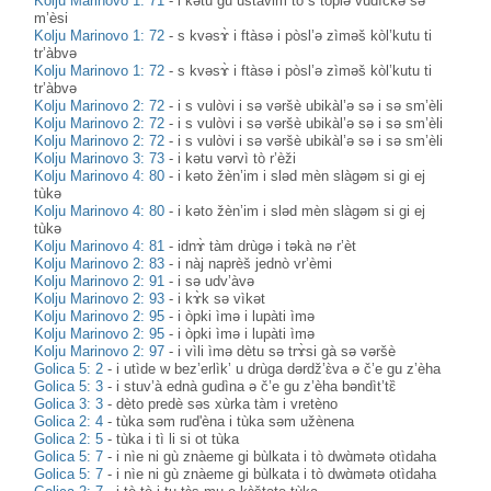
Kolju Marinovo 1: 71
-
i kətu gu ustàvim to s tòplə vudìčkə sə
m’èsi
Kolju Marinovo 1: 72
-
s kvəsɤ̀ i ftàsə i pòsl’ə zìməš kòl’kutu ti
tr’àbvə
Kolju Marinovo 1: 72
-
s kvəsɤ̀ i ftàsə i pòsl’ə zìməš kòl’kutu ti
tr’àbvə
Kolju Marinovo 2: 72
-
i s vulòvi i sə vəršè ubikàl’ə sə i sə sm’èli
Kolju Marinovo 2: 72
-
i s vulòvi i sə vəršè ubikàl’ə sə i sə sm’èli
Kolju Marinovo 2: 72
-
i s vulòvi i sə vəršè ubikàl’ə sə i sə sm’èli
Kolju Marinovo 3: 73
-
i kətu vərvì tò r’èži
Kolju Marinovo 4: 80
-
i kəto žèn’im i sləd mèn slàgəm si gi ej
tùkə
Kolju Marinovo 4: 80
-
i kəto žèn’im i sləd mèn slàgəm si gi ej
tùkə
Kolju Marinovo 4: 81
-
idnɤ̀ tàm drùgə i təkà nə r’èt
Kolju Marinovo 2: 83
-
i nàj naprèš jednò vr’èmi
Kolju Marinovo 2: 91
-
i sə udv’àvə
Kolju Marinovo 2: 93
-
i kɤ̀k sə vìkət
Kolju Marinovo 2: 95
-
i òpki ìmə i lupàti ìmə
Kolju Marinovo 2: 95
-
i òpki ìmə i lupàti ìmə
Kolju Marinovo 2: 97
-
i vìli ìmə dètu sə trɤ̀si gà sə vəršè
Golica 5: 2
-
i utìde w bez’erlìk’ u drùga dərdž’ɛ̀va ə č’e gu z’èha
Golica 5: 3
-
i stuv’à ednà gudìna ə č’e gu z’èha bəndìt’tɛ̏
Golica 3: 3
-
dèto predè səs xùrka tàm i vretèno
Golica 2: 4
-
tùka səm rud'èna i tùka səm užènena
Golica 2: 5
-
tùka i tì li si ot tùka
Golica 5: 7
-
i nìe ni gù znàeme gi bùlkata i tò dwɑ̀mətə otìdaha
Golica 5: 7
-
i nìe ni gù znàeme gi bùlkata i tò dwɑ̀mətə otìdaha