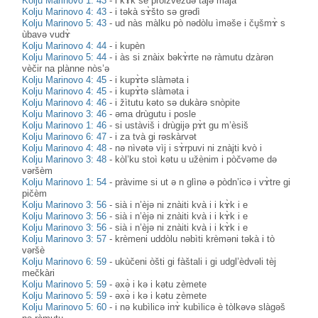
Kolju Marinovo 1: 43
-
i kɤ̀k se proizvèždə tàjə majà
Kolju Marinovo 4: 43
-
i təkà sɤ̀što sə grədì
Kolju Marinovo 5: 43
-
ud nàs màlku pò nədòlu ìməše i ču̥šmɤ̀ s
ùbavə vudɤ̀
Kolju Marinovo 4: 44
-
i kupèn
Kolju Marinovo 5: 44
-
i às si znàix bəkɤ̀rte nə ràmutu dzàrən
vèčir na plànne nòs’ə
Kolju Marinovo 4: 45
-
i kupɤ̀tə slàməta i
Kolju Marinovo 4: 45
-
i kupɤ̀tə slàməta i
Kolju Marinovo 4: 46
-
i žìtutu kəto sə dukàrə snòpite
Kolju Marinovo 3: 46
-
əma drùgutu i posle
Kolju Marinovo 1: 46
-
si ustàviš i drùgijə pɤ̀t gu m’èsiš
Kolju Marinovo 6: 47
-
i za tvà gi rəskàrvət
Kolju Marinovo 4: 48
-
nə nìvətə vìj i sɤ̀rpuvi ni znàjti kvò i
Kolju Marinovo 3: 48
-
kòl’ku stoì kətu u užènim i pòčvəme də
vəršèm
Kolju Marinovo 1: 54
-
pràvime si ut ə n glìnə ə pòdn’icə i vɤ̀tre gi
pičèm
Kolju Marinovo 3: 56
-
sià i n’èjə ni znàiti kvà i i kɤ̀k i e
Kolju Marinovo 3: 56
-
sià i n’èjə ni znàiti kvà i i kɤ̀k i e
Kolju Marinovo 3: 56
-
sià i n’èjə ni znàiti kvà i i kɤ̀k i e
Kolju Marinovo 3: 57
-
krèmeni uddòlu nəbìti krèməni təkà i tò
vəršè
Kolju Marinovo 6: 59
-
ukùčeni òšti gi fàštali i gi udgl’èdvəli tèj
mečkàri
Kolju Marinovo 5: 59
-
əxə̀ i kə i kətu zèmete
Kolju Marinovo 5: 59
-
əxə̀ i kə i kətu zèmete
Kolju Marinovo 5: 60
-
i nə kubìlicə inɤ̀ kubìlicə è tòlkəvə slàgəš