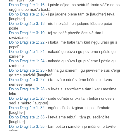
tàm što ì mòtə
Dolno Draglište 1: 16
-
i pòsle dòjda: pə svàtufštìnətə vèč'e nə nə
ergè̝ninu pə màč'a bəštà
Dolno Draglište 1: 18
-
i pà jàdene pìene tàm tə [laughter] təvà
[laughter]
Dolno Draglište 3: 18
-
nìe hi izvàdime i jədè̝me lèbu se pečè
pòsle
Dolno Draglište 3: 19
-
tòj se pečè pòveče čəsuvè tàm i
izvàždəme
Dolno Draglište 1: 22
-
i bàba ìmə bàbə tàm kud nè̝gu uràsi gu s
pè̝pel'
Dolno Draglište 1: 24
-
nəkədè gu pùvə i gu puvìeme i pòsle gu
izmìeme
Dolno Draglište 1: 24
-
nəkədè gu pùvə i gu puvìeme i pòsle gu
izmìeme
Dolno Draglište 1: 25
-
futrinà gu izmìem i gu puvìvəme sus č'èrgi
gò sme puvivàli [laughter]
Dolno Draglište 3: 27
-
i tə təvà e ednò vrème bèše sos kvàs
nèməše məjà
Dolno Draglište 3: 28
-
s kvàs si zəbrɤ̀kəme tàm i kətu mèsime
lèbu
Dolno Draglište 1: 28
-
sədè dòl'nite drìpk'i tàm bèlitè i unòvə si
sedì s mòkro [laughter]
Dolno Draglište 1: 32
-
ergène dòjda: izgàsa: ni pə i làmbətə
[laughter]
Dolno Draglište 1: 33
-
i təvà sme rəbutìli tàm pu sedènč'i̥te
[laughter]
Dolno Draglište 3: 35
-
tam peštà i izmetèm jə mùšneme təvìte