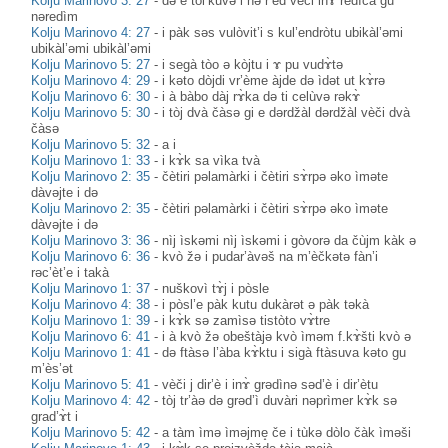
Kolju Marinovo 3: 27
-
də e tòl’kuvə i nə r’èd vèči inɤ̀ redìca gu
nəredìm
Kolju Marinovo 4: 27
-
i pàk səs vulòvit’i s kul’endròtu ubikàl’əmi
ubikàl’əmi ubikàl’əmi
Kolju Marinovo 5: 27
-
i segà tòo ə kòjtu i ɤ pu vudɤ̀tə
Kolju Marinovo 4: 29
-
i kəto dòjdi vr’ème àjde də ìdət ut kɤ̀rə
Kolju Marinovo 6: 30
-
i à bàbo dàj rɤ̀ka də ti celùvə rəkɤ̀
Kolju Marinovo 5: 30
-
i tòj dvà čàsə gi e dərdžàl dərdžàl vèči dvà
čàsə
Kolju Marinovo 5: 32
-
a i
Kolju Marinovo 1: 33
-
i kɤ̀k sa vìka tvà
Kolju Marinovo 2: 35
-
čètiri pəlamàrki i čètiri sɤ̀rpə əko ìməte
dàvəjte i də
Kolju Marinovo 2: 35
-
čètiri pəlamàrki i čètiri sɤ̀rpə əko ìməte
dàvəjte i də
Kolju Marinovo 3: 36
-
nìj ìskəmi nìj ìskəmi i gòvorə da čùjm kàk ə
Kolju Marinovo 6: 36
-
kvò žə i pudar’àvəš na m’èčkətə fàn’i
rəc’èt’e i takà
Kolju Marinovo 1: 37
-
nuškovì tɤ̀j i pòsle
Kolju Marinovo 4: 38
-
i pòsl’e pàk kutu dukàrət ə pàk təkà
Kolju Marinovo 1: 39
-
i kɤ̀k sə zamìsə tistòto vɤ̀tre
Kolju Marinovo 6: 41
-
i à kvò žə obeštàjə kvò ìməm f.kɤ̀šti kvò ə
Kolju Marinovo 1: 41
-
də ftàsə l’àba kɤ̀ktu i sigà ftàsuva kəto gu
m’ès’ət
Kolju Marinovo 5: 41
-
vèči j dir’è i inɤ̀ grədìnə səd’è i dir’ètu
Kolju Marinovo 4: 42
-
tòj tr’àə də grəd’ì duvàri nəprìmer kɤ̀k sə
grad’ɤ̀t i
Kolju Marinovo 5: 42
-
a tàm ìmə ìməjme̝ če i tùkə dòlo čàk ìməši