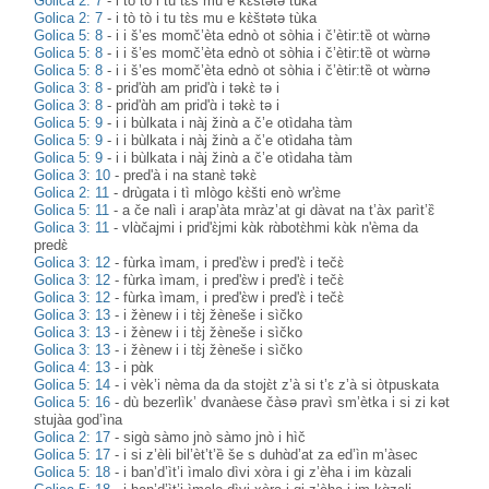
Golica 2: 7
-
i tò tò i tu tɛ̀s mu e kɛ̀štətə tùka
Golica 2: 7
-
i tò tò i tu tɛ̀s mu e kɛ̀štətə tùka
Golica 5: 8
-
i i š’es momč’èta ednò ot sòhia i č’ètir:tȅ ot wɑ̀rnə
Golica 5: 8
-
i i š’es momč’èta ednò ot sòhia i č’ètir:tȅ ot wɑ̀rnə
Golica 5: 8
-
i i š’es momč’èta ednò ot sòhia i č’ètir:tȅ ot wɑ̀rnə
Golica 3: 8
-
prid'ɑ̀h am prid'ɑ̀ i təkɛ̀ tə i
Golica 3: 8
-
prid'ɑ̀h am prid'ɑ̀ i təkɛ̀ tə i
Golica 5: 9
-
i i bùlkata i nàj žinɑ̀ a č’e otìdaha tàm
Golica 5: 9
-
i i bùlkata i nàj žinɑ̀ a č’e otìdaha tàm
Golica 5: 9
-
i i bùlkata i nàj žinɑ̀ a č’e otìdaha tàm
Golica 3: 10
-
pred'à i na stanɛ̀ təkɛ̀
Golica 2: 11
-
drùgata i tì mlògo kɛ̀šti enò wr'ɛ̀me
Golica 5: 11
-
a če nalì i arap’àta mràz’at gi dàvat na t’àx parìt’ɛ̏
Golica 3: 11
-
vlɑ̀čajmi i prid'ɛ̀jmi kɑ̀k rɑ̀botɛ̀hmi kɑ̀k n'èma da
predɛ̀
Golica 3: 12
-
fùrka ìmam, i pred'ɛ̀w i pred'ɛ̀ i tečɛ̀
Golica 3: 12
-
fùrka ìmam, i pred'ɛ̀w i pred'ɛ̀ i tečɛ̀
Golica 3: 12
-
fùrka ìmam, i pred'ɛ̀w i pred'ɛ̀ i tečɛ̀
Golica 3: 13
-
i žènew i i tɛ̀j žèneše i sìčko
Golica 3: 13
-
i žènew i i tɛ̀j žèneše i sìčko
Golica 3: 13
-
i žènew i i tɛ̀j žèneše i sìčko
Golica 4: 13
-
i pɑ̀k
Golica 5: 14
-
i vèk’i nèma da da stojɛ̀t z’à si t’ɛ z’à si òtpuskata
Golica 5: 16
-
dù bezerlìk’ dvanàese čàsə pravì sm’ètka i si zi kət
stujàa god’ìna
Golica 2: 17
-
sigɑ̀ sàmo jnò sàmo jnò i hìč
Golica 5: 17
-
i si z’èli bil’èt’t’ȅ še s duhɑ̀d’at za ed’ìn m’àsec
Golica 5: 18
-
i ban’d’ìt’i ìmalo dìvi xòra i gi z’èha i im kɑ̀zali