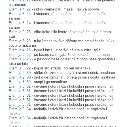
Eremija 1: 21
-
tòku carvèno izvèstie da nèma əə štò da pràime i
ostarèxme
Eremija 4: 22
-
i idnò vrème pàk ìmaše li takìva pòrove
Eremija 6: 24
-
i stàneme ràno nasàdime i si gònime dodèka
sàmne
Eremija 6: 24
-
i stàneme ràno nasàdime i si gònime dodèka
sàmne
Eremija 2: 25
-
vìka kakò bilò lètoto tòplo takà če i bilà zìmata
stùt
Eremija 5: 26
-
tùka ìmaše takòva dòftoro me preglèždaše i vìka
čovèko mažò mi
Eremija 4: 28
-
ispìe i kṛftà i a ostàvi cèlatə̥ a kṛftà ispìe
Eremija 5: 28
-
če kàžeš na mojàta ženà bolestà i i i na mène
Eremija 2: 28
-
e pa nògo bèše goreštinà mnògo bèše goreštinà i
takà če bilò
Eremija 5: 29
-
kòj ot štò stràda i òn mu vìka takà
Eremija 2: 30
-
sìčko če izmṛ̀znat i dṛvèta si onì i dòsta issahnàa
Eremija 2: 30
-
sìčko če izmṛ̀znat i dṛvèta si onì i dòsta issahnàa
Eremija 6: 30
-
snòpi i go nasàdime
Eremija 3: 31
-
čùvame i òfci i kòzi i kukòški i prasè i sìčko nalì
Eremija 3: 31
-
čùvame i òfci i kòzi i kukòški i prasè i sìčko nalì
Eremija 3: 31
-
čùvame i òfci i kòzi i kukòški i prasè i sìčko nalì
Eremija 3: 31
-
čùvame i òfci i kòzi i kukòški i prasè i sìčko nalì
Eremija 3: 31
-
čùvame i òfci i kòzi i kukòški i prasè i sìčko nalì
Eremija 5: 34
-
malàrija i edvà žìf ostanàl togàj ot tròpikata i
jàzeka
Eremija 5: 34
-
malàrija i edvà žìf ostanàl togàj ot tròpikata i
jàzeka