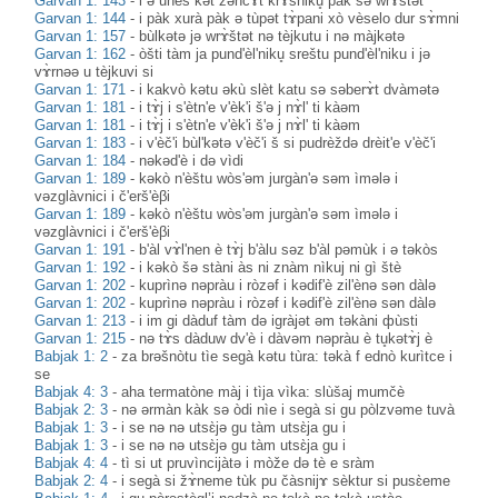
Garvan 1: 143
-
i ə unès kət zəncɤ̀t krɤ̀sniku̥ pàk sə wrɤ̀štət
Garvan 1: 144
-
i pàk xurà pàk ə tùpət tɤ̀pani xò vèselo dur sɤ̀mni
Garvan 1: 157
-
bùlkətə jə wrɤ̀štət nə tèjkutu i nə màjkətə
Garvan 1: 162
-
òšti tàm ja pund'èl'niku̥ sreštu pund'èl'niku i jə
vɤ̀rnəə u tèjkuvi si
Garvan 1: 171
-
i kakvò kətu əkù slèt katu sə səberɤ̀t dvàmətə
Garvan 1: 181
-
i tɤ̀j i s'ètn'e v'èk'i š'ə j nɤ̀l' ti kàəm
Garvan 1: 181
-
i tɤ̀j i s'ètn'e v'èk'i š'ə j nɤ̀l' ti kàəm
Garvan 1: 183
-
i v'èč'i bùl'kətə v'èč'i š si pudrèždə drèit'e v'èč'i
Garvan 1: 184
-
nəkəd'è i də vìdi
Garvan 1: 189
-
kəkò n'èštu wòs'əm jurgàn'ə səm ìmələ i
vəzglàvnici i č'erš'èβi
Garvan 1: 189
-
kəkò n'èštu wòs'əm jurgàn'ə səm ìmələ i
vəzglàvnici i č'erš'èβi
Garvan 1: 191
-
b'àl vɤ̀l'nen è tɤ̀j b'àlu səz b'àl pəmùk i ə təkòs
Garvan 1: 192
-
i kəkò šə stàni às ni znàm nìkuj ni gì štè
Garvan 1: 202
-
kuprìnə nəpràu i ròzəf i kədif'è zil'ènə sən dàlə
Garvan 1: 202
-
kuprìnə nəpràu i ròzəf i kədif'è zil'ènə sən dàlə
Garvan 1: 213
-
i im gi dàduf tàm də igràjət əm təkàni фùsti
Garvan 1: 215
-
nə tɤ̀s dàduw dv'è i dàvəm nəpràu è tu̥kətɤ̀j è
Babjak 1: 2
-
za brəšnòtu tìe segà kətu tùra: təkà f ednò kurìtce i
se
Babjak 4: 3
-
aha termatòne màj i tìja vìka: slùšaj mumčè
Babjak 2: 3
-
nə ərmàn kàk sə òdi nìe i segà si gu pòlzvəme tuvà
Babjak 1: 3
-
i se nə nə utsɛ̀jə gu tàm utsɛ̀ja gu i
Babjak 1: 3
-
i se nə nə utsɛ̀jə gu tàm utsɛ̀ja gu i
Babjak 4: 4
-
tì si ut pruvìncijàtə i mòže də tè e sràm
Babjak 2: 4
-
i segà si žɤ̀neme tùk pu čàsnijɤ sèktur si pusɛ̀eme