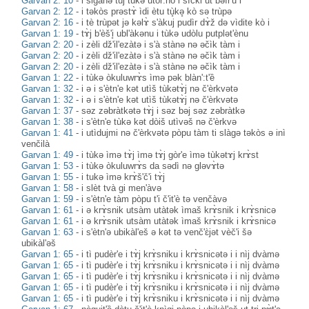
Garvan 2: 10
-
i sigànə tùj tùkə utòr:no i sìčki ut bəìr'u i
Garvan 2: 12
-
i təkòs prəstɤ̀ ìdi ètu tù̥kə̥ kò sə trùpə
Garvan 2: 16
-
i tè trùpət jə kəlɤ̀ s'àkuj pudìr dɤ̀ž də vìdite kò i
Garvan 1: 19
-
tɤ̀j b'èš'i̥ ubl'àkənu i tùkə udòlu putplət'ènu
Garvan 2: 20
-
i zèli dž'il'ezàtə i s'à stànə nə əčìk tàm i
Garvan 2: 20
-
i zèli dž'il'ezàtə i s'à stànə nə əčìk tàm i
Garvan 2: 20
-
i zèli dž'il'ezàtə i s'à stànə nə əčìk tàm i
Garvan 1: 22
-
i tùkə òkuluwrɤ̀s ìmə pək blàn':t'ȅ
Garvan 1: 32
-
i ə i s'ètn'e kət utìš tùkətɤ̀j nə č'èrkvətə
Garvan 1: 32
-
i ə i s'ètn'e kət utìš tùkətɤ̀j nə č'èrkvətə
Garvan 1: 37
-
səz zəbràtkətə tɤ̀j i səz bəj səz zəbràtkə
Garvan 1: 38
-
i s'ètn'e tùkə kət dòiš utìvəš nə č'èrkvə
Garvan 1: 41
-
i utìdujmi nə č'èrkvətə pòpu tàm ti slàgə təkòs ə inì
venčilà
Garvan 1: 49
-
i tùkə ìmə tɤ̀j ìmə tɤ̀j gòr'e ìmə tùkətɤj krɤ̀st
Garvan 1: 53
-
i tùkə òkuluwrɤ̀s da sədì nə gləvɤ̀tə
Garvan 1: 55
-
i tukə ìmə krɤ̀š'č'i tɤ̀j
Garvan 1: 58
-
i slèt tvà gi men'àvə
Garvan 1: 59
-
i s'ètn'e tàm pòpu t'i č'it'è tə venčàvə
Garvan 1: 61
-
i ə krɤ̀snik utsàm utàtək ìmaš krɤ̀snik i krɤ̀snicə
Garvan 1: 61
-
i ə krɤ̀snik utsàm utàtək ìmaš krɤ̀snik i krɤ̀snicə
Garvan 1: 63
-
i s'ètn'ə ubikàl'eš ə kət tə venč'ɛ̀jət vèč'i šə
ubikàl'əš
Garvan 1: 65
-
i tì pudèr'e i tɤ̀j krɤ̀sniku i krɤ̀snicətə i i nìj dvàmə
Garvan 1: 65
-
i tì pudèr'e i tɤ̀j krɤ̀sniku i krɤ̀snicətə i i nìj dvàmə
Garvan 1: 65
-
i tì pudèr'e i tɤ̀j krɤ̀sniku i krɤ̀snicətə i i nìj dvàmə
Garvan 1: 65
-
i tì pudèr'e i tɤ̀j krɤ̀sniku i krɤ̀snicətə i i nìj dvàmə
Garvan 1: 65
-
i tì pudèr'e i tɤ̀j krɤ̀sniku i krɤ̀snicətə i i nìj dvàmə