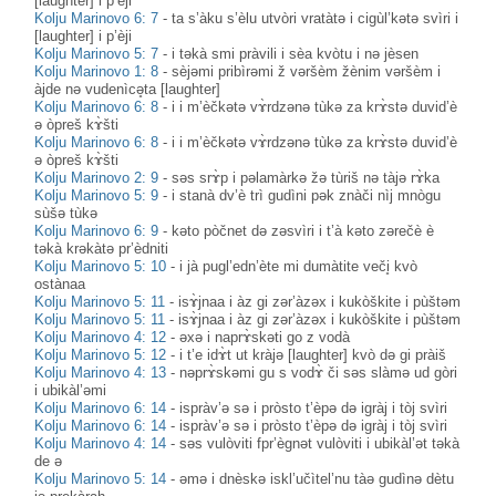
[laughter] i p’èji
Kolju Marinovo 6: 7
-
ta s’àku s’èlu utvòri vratàtə i cigùl’kətə svìri i
[laughter] i p’èji
Kolju Marinovo 5: 7
-
i təkà smi pràvili i sèa kvòtu i nə jèsen
Kolju Marinovo 1: 8
-
sèjəmi pribìrəmi ž vəršèm žènim vəršèm i
àjde nə vudenìcə̥ta [laughter]
Kolju Marinovo 6: 8
-
i i m’èčkətə vɤ̀rdzənə tùkə za krɤ̀stə duvid’è
ə òpreš kɤ̀šti
Kolju Marinovo 6: 8
-
i i m’èčkətə vɤ̀rdzənə tùkə za krɤ̀stə duvid’è
ə òpreš kɤ̀šti
Kolju Marinovo 2: 9
-
səs srɤ̀p i pəlamàrkə žə tùriš nə tàjə rɤ̀ka
Kolju Marinovo 5: 9
-
i stanà dv’è trì gudìni pək znàči nìj mnògu
sùšə tùkə
Kolju Marinovo 6: 9
-
kəto pòčnet də zəsvìri i t’à kəto zərečè è
təkà krəkàtə pr’èdniti
Kolju Marinovo 5: 10
-
i jà pugl’edn’ète mi dumàtite veči̥ kvò
ostànaa
Kolju Marinovo 5: 11
-
isɤ̀jnaa i àz gi zər’àzəx i kukòškite i pùštəm
Kolju Marinovo 5: 11
-
isɤ̀jnaa i àz gi zər’àzəx i kukòškite i pùštəm
Kolju Marinovo 4: 12
-
əxə i naprɤ̀skəti go z vodà
Kolju Marinovo 5: 12
-
i t’e idɤ̀t ut kràjə [laughter] kvò də gi pràiš
Kolju Marinovo 4: 13
-
nəprɤ̀skəmi gu s vodɤ̀ či səs slàmə ud gòri
i ubikàl’əmi
Kolju Marinovo 6: 14
-
ispràv’ə sə i pròsto t’èpə də igràj i tòj svìri
Kolju Marinovo 6: 14
-
ispràv’ə sə i pròsto t’èpə də igràj i tòj svìri
Kolju Marinovo 4: 14
-
səs vulòviti fpr’ègnət vulòviti i ubikàl’ət təkà
de ə
Kolju Marinovo 5: 14
-
əmə i dnèskə iskl’učìtel’nu tàə gudìnə dètu