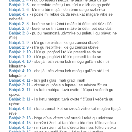
Babjak 1: 4
-
i gu pòrəstègl’i nədzà nə təkà nə təkà ustàə
Babjak 1: 5
-
nə stredàtə mɛ̀stu̥ i mu tùri ə ə lɛ̀b də go pečè
Babjak 1: 6
-
k’e mu tùri məjà i k'e zème də go rəzbrɤ̀kə
Babjak 4: 7
-
i pòsle mi rèkuə da da revà kat magàre vìkə še
nəberèš
Babjak 2: 8
-
berème se tr i žèni i màže tri čètiri pèt šèz dùši
Babjak 2: 8
-
berème se tr i žèni i màže tri čètiri pèt šèz dùši
Babjak 3: 8
-
pu pu mesnostà udvɤnkə pu pulètu i gu pràva: nə
č'itki̥
Babjak 1: 9
-
i k'e gu rəzbrɤ̀kə i k'e gu zəmɛ̀si ùbəvè
Babjak 1: 9
-
i k'e gu rəzbrɤ̀kə i k'e gu zəmɛ̀si ùbəvè
Babjak 1: 10
-
i k'e gu prigòtvi i tò k'e presedì tə də se
Babjak 1: 10
-
i k'e gu prigòtvi i tò k'e presedì tə də se
Babjak 4: 10
-
əbe jà i bɛ̀h vɛ̀rnu bɛ̀h mnògu gul'àm stò i trì
kilugràmə
Babjak 4: 10
-
əbe jà i bɛ̀h vɛ̀rnu bɛ̀h mnògu gul'àm stò i trì
kilugràmə
Babjak 4: 11
-
bɛ̀h gòl i glàs ìmah gràdi ìmah
Babjak 2: 11
-
vɛ̀emè gu pòsle s lupàtə i se udvɛ̀və žìtutu
Babjak 3: 11
-
i s kətu nətòpa: tuvà cvɛ̀te f č’ùpu i večertà gu
upɛ̀va:
Babjak 3: 11
-
i s kətu nətòpa: tuvà cvɛ̀te f č’ùpu i večertà gu
upɛ̀va:
Babjak 4: 13
-
i kətu zèməh kət se izrevà vɤ̀tre kət məgàre tìjə jà
rèvə
Babjak 2: 13
-
bɛ̀ga dùvə vɛ̀terɤ vəf.stranì i təkà gu udvɛ̀eme
Babjak 4: 15
-
i mɤžè i ženì ut tanc'òretu tèə rìpa: tòlku visòku
Babjak 4: 15
-
i mɤžè i ženì ut tanc'òretu tèə rìpa: tòlku visòku