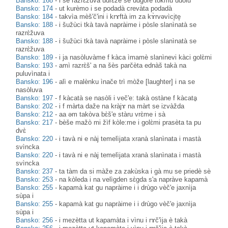
Bansko: 168
-
i se razrɛ̀žuva udrɛ̀že se udgòre tòkmu udòlu
Bansko: 174
-
ut kurèmo i se podadà crevàta podadà
Bansko: 184
-
takvìa mèš'č'ini i krɤftà im za kɤ̀rvəvìci̥te̥
Bansko: 188
-
i šužùci tkà tavà napràime i pòsle slanìnatà se
razrɛ̀žuva
Bansko: 188
-
i šužùci tkà tavà napràime i pòsle slanìnatà se
razrɛ̀žuva
Bansko: 189
-
i ja nasòluvàme f kàca ìmamè slanìnevi kàci golɛ̀mi
Bansko: 193
-
amì razrɛ̀š' a na šès parčèta ednàš takà na
puluvìnata i
Bansko: 196
-
alì e malènku ìnače trì mòže [laughter] i na se
nasòluva
Bansko: 197
-
f kàcatà se nasòli i več'e: takà ostàne f kàcatḁ
Bansko: 202
-
i f màrta daže na kràjɤ na màrt se izvàžda
Bansko: 212
-
aa əm takòva bɛ̀š'e stàru vrɛ̀me i sà
Bansko: 217
-
bèše mažò mi žìf kòle:me i golɛ̀mi prasèta ta pu
dvɛ̀
Bansko: 220
-
i tavà ni e nàj temelìjata xranà slanìnata i mastà
svìncka
Bansko: 220
-
i tavà ni e nàj temelìjata xranà slanìnata i mastà
svìncka
Bansko: 237
-
ta tàm da si màže za zakùska i gà mu se priedè sè
Bansko: 253
-
na kòleda i na velìgden sɛ̀gda s'a napràve kapamà
Bansko: 255
-
kapamà kat gu napràime i i drùgo vèč'e jaxnìja
sùpa i
Bansko: 255
-
kapamà kat gu napràime i i drùgo vèč'e jaxnìja
sùpa i
Bansko: 256
-
i mezètta ut kapamàta i vìnu i rɤč'ìja è takà