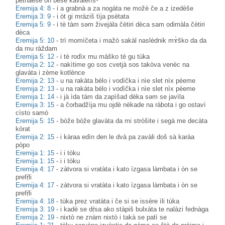
petnàese òn bèše kavalerìsᵊ
Eremija 4: 8
-
i a grabnà a za nogàta ne možè če a z izedèše
Eremija 3: 9
-
i òt gi mràziš tìja psètata
Eremija 5: 9
-
i tè tàm səm živejàla čètiri dèca sam odimàla čètiri
dèca
Eremija 5: 10
-
trì momìčeta i mažò sakàl naslèdnik mɤ̀ško da da
da mu ràždam
Eremija 5: 12
-
i tè rodìx mu màško tè gu tùka
Eremija 2: 12
-
nakìtime go sos cvetjà sos takòva venèc na
glavàta i zème kotlènce
Eremija 2: 13
-
u na rakàta bèlo i vodìčka i nìe slet nìx pèeme
Eremija 2: 13
-
u na rakàta bèlo i vodìčka i nìe slet nìx pèeme
Eremija 1: 14
-
i jà ìda tàm da zapìšad dèka səm se javìla
Eremija 3: 15
-
a čorbadžìja mu ojdè nèkade na ràbota i go ostavì
cìsto samò
Eremija 5: 15
-
bòže bòže glavàta da mi stròšite i segà me decàta
kòrat
Eremija 2: 15
-
i kàraa edìn den le dvà pa zavàli doš sà karàa
pòpo
Eremija 1: 15
-
i i tòku
Eremija 1: 15
-
i i tòku
Eremija 4: 17
-
zàtvora si vratàta i kato ìzgasa làmbata i òn se
prefṛ̀li
Eremija 4: 17
-
zàtvora si vratàta i kato ìzgasa làmbata i òn se
prefṛ̀li
Eremija 4: 18
-
tùka prez vratàta i če si se issère ìli tùka
Eremija 3: 19
-
i kadè se dṛ̀sa ako stàpiš bulxàta te nalàzi fednàga
Eremija 2: 19
-
nixtò ne znàm nixtò i takà se patì se