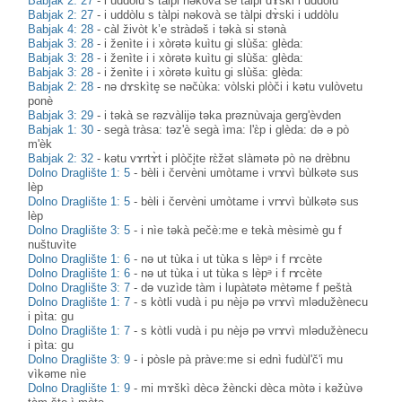
Babjak 2: 27
-
i uddòlu s tàlpi nəkovà se tàlpi dɤ̀ski i uddòlu
Babjak 2: 27
-
i uddòlu s tàlpi nəkovà se tàlpi dɤ̀ski i uddòlu
Babjak 4: 28
-
càl živòt k’e stràdəš i təkà si stənà
Babjak 3: 28
-
i ženìte i i xòrətə kuìtu gi slùša: glèda:
Babjak 3: 28
-
i ženìte i i xòrətə kuìtu gi slùša: glèda:
Babjak 3: 28
-
i ženìte i i xòrətə kuìtu gi slùša: glèda:
Babjak 2: 28
-
nə dɤskìte̥ se nəčùka: vòlski plòči i kətu vulòvetu
ponè
Babjak 3: 29
-
i təkà se rəzvàlijə təka prəznùvaja gerg'èvden
Babjak 1: 30
-
segà tràsa: təz'è segà ìma: l'ɛ̀p i glèda: də ə pò
m'èk
Babjak 2: 32
-
kətu vɤrtɤ̀t i plòči̥te rɛ̀žət slàmətə pò nə drèbnu
Dolno Draglište 1: 5
-
bèli i červèni umòtame i vrɤvì bùlkətə sus
lèp
Dolno Draglište 1: 5
-
bèli i červèni umòtame i vrɤvì bùlkətə sus
lèp
Dolno Draglište 3: 5
-
i nìe təkà pečè:me e tekà mèsimè gu f
nuštuvìte
Dolno Draglište 1: 6
-
nə ut tùka i ut tùka s lèpᵊ i f rɤcète
Dolno Draglište 1: 6
-
nə ut tùka i ut tùka s lèpᵊ i f rɤcète
Dolno Draglište 3: 7
-
də vuzìde tàm i lupàtətə mètəme f peštà
Dolno Draglište 1: 7
-
s kòtli vudà i pu nèjə pə vrɤvì mlədužènecu
i pìta: gu
Dolno Draglište 1: 7
-
s kòtli vudà i pu nèjə pə vrɤvì mlədužènecu
i pìta: gu
Dolno Draglište 3: 9
-
i pòsle pà pràve:me si ednì fudùl'č'i mu
vìkəme nìe
Dolno Draglište 1: 9
-
mi mɤškì dècə žèncki dèca mòtə i kəžùvə