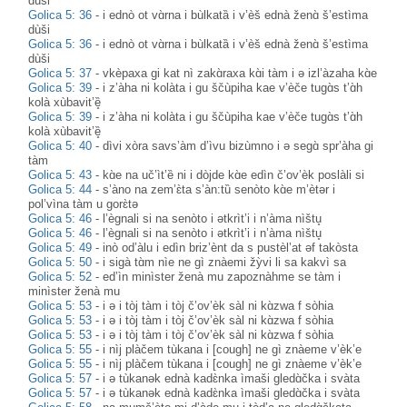
dùši
Golica 5: 36
-
i ednò ot vɑ̀rna i bùlkatȁ i v’èš ednà ženɑ̀ š’estìma
dùši
Golica 5: 36
-
i ednò ot vɑ̀rna i bùlkatȁ i v’èš ednà ženɑ̀ š’estìma
dùši
Golica 5: 37
-
vkèpaxa gi kat nì zakɑ̀raxa kɑ̀i tàm i ə izl’àzaha kɑ̀e
Golica 5: 39
-
i z’àha ni kolàta i gu ščùpiha kae v’èče tugɑ̀s t’ɑ̀h
kolà xùbavit’ȅ̥
Golica 5: 39
-
i z’àha ni kolàta i gu ščùpiha kae v’èče tugɑ̀s t’ɑ̀h
kolà xùbavit’ȅ̥
Golica 5: 40
-
dìvi xòra savs’àm d’ìvu bizùmno i ə segɑ̀ spr’àha gi
tàm
Golica 5: 43
-
kɑ̀e na uč’ìt’ȅ ni i dòjde kɑ̀e edìn č’ov’èk poslàli si
Golica 5: 44
-
s’àno na zem’ɛ̀ta s’àn:tȕ senòto kɑ̀e m’ètər i
pol’vìna tàm u gorɛ̀tə
Golica 5: 46
-
l’ègnali si na senòto i ətkrìt’i i n’àma nìštu̥
Golica 5: 46
-
l’ègnali si na senòto i ətkrìt’i i n’àma nìštu̥
Golica 5: 49
-
inò od’àlu i edìn briz’ènt da s pustèl’at əf takòsta
Golica 5: 50
-
i sigà tɑ̀m nìe ne gì znàemi žỳvi li sa kakvì sa
Golica 5: 52
-
ed’ìn minìster ženà mu zapoznàhme se tàm i
minìster ženà mu
Golica 5: 53
-
i ə i tòj tàm i tòj č’ov’èk sàl ni kɑ̀zwa f sòhia
Golica 5: 53
-
i ə i tòj tàm i tòj č’ov’èk sàl ni kɑ̀zwa f sòhia
Golica 5: 53
-
i ə i tòj tàm i tòj č’ov’èk sàl ni kɑ̀zwa f sòhia
Golica 5: 55
-
i nìj plàčem tùkana i [cough] ne gì znàeme v’èk’e
Golica 5: 55
-
i nìj plàčem tùkana i [cough] ne gì znàeme v’èk’e
Golica 5: 57
-
i ə tùkanək ednà kadɛ̀nka ìmaši gledɑ̀čka i svàta
Golica 5: 57
-
i ə tùkanək ednà kadɛ̀nka ìmaši gledɑ̀čka i svàta