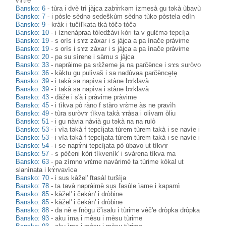
vɤ̀tre
Bansko: 6
-
tùra i dvè trì jàjca zabɤ̀rkəm ìzmesà gu təkà ùbavù
Bansko: 7
-
i pòsle sèdnə sedeškùm sèdnə tùkə pòstela edìn
Bansko: 9
-
kràk i tučìl'kata tkà tòčə tòčə
Bansko: 10
-
i ìznenàpraa tòledžàvi kòri ta v gulɛ̀mə tepcìja
Bansko: 19
-
s orìs i sɤz zàxar i s jàjca a pa ìnače pràvime
Bansko: 19
-
s orìs i sɤz zàxar i s jàjca a pa ìnače pràvime
Bansko: 20
-
pa su sìrene i sàmu s jàjca
Bansko: 33
-
napràime pa srɛ̀žeme ja na parčènce i sɤs suròvo
Bansko: 36
-
kàktu gu pulìvaš i sa nadùvaa parčèncə̥tə̥
Bansko: 39
-
i takà sa napìva i stàne bɤklavà
Bansko: 39
-
i takà sa napìva i stàne bɤklavà
Bansko: 43
-
dàže i s'à i pràvime pràvime
Bansko: 45
-
i tìkva pò ràno f stàro vrɛ̀me às ne pravìh
Bansko: 49
-
tùra suròvɤ tìkva takà ɤràsa i olìvam òliu
Bansko: 51
-
i gu nàvia nàvià gu təkà na na rulò
Bansko: 53
-
i vìa təkà f tepcìjata tùrem tùrem takà i se navìe i
Bansko: 53
-
i vìa təkà f tepcìjata tùrem tùrem takà i se navìe i
Bansko: 54
-
i se napɤ̀ni tepcìjata pò ùbavo ut tìkvɤ
Bansko: 57
-
s pèčeni kòri tìkvenìk' i svàrena tìkva ma
Bansko: 63
-
pa zìmno vrɛ̀me navàrimè ta tùrime kòkal ut
slanìnata i kɤ̀rvavìcə
Bansko: 70
-
i sus kàžel' ftasàl turšìja
Bansko: 78
-
ta tavà napràimè su̥s fasùle ìame i kapamì
Bansko: 85
-
kàžel' i čekàn' i dròbine
Bansko: 85
-
kàžel' i čekàn' i dròbine
Bansko: 88
-
da nè e fnògu č'ìsalu i tùrime vèč'e dròpka dròpka
Bansko: 93
-
aku ìma i mèsu i mèsu tùrime