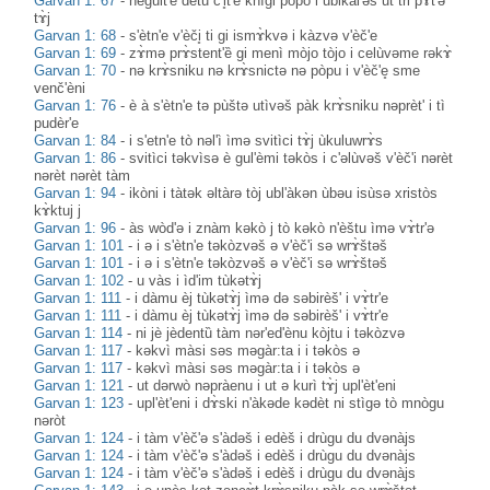
Garvan 1: 67
-
nèguit'ȅ dètu č'i̥t'è knìgi pòpo i ubikàl'əš ut tri pɤ̀t'ə
tɤ̀j
Garvan 1: 68
-
s'ètn'e v'èči̥ ti gi ismɤ̀kvə i kàzvə v'èč'e
Garvan 1: 69
-
zɤ̀mə prɤ̀stent'ȅ gi menì mòjo tòjo i celùvəme rəkɤ̀
Garvan 1: 70
-
nə krɤ̀sniku nə krɤ̀snictə nə pòpu i v'èč'e̥ sme
venč'èni
Garvan 1: 76
-
è à s'ètn'e tə pùštə utìvəš pàk krɤ̀sniku nəprèt' i tì
pudèr'e
Garvan 1: 84
-
i s'etn'e tò nəl'ì ìmə svitìci tɤ̀j ùkuluwrɤ̀s
Garvan 1: 86
-
svitìci təkvìsə è gul'èmi təkòs i c'əlùvəš v'èč'i nərèt
nərèt nərèt tàm
Garvan 1: 94
-
ikòni i tàtək əltàrə tòj ubl'àkən ùbəu isùsə xristòs
kɤ̀ktuj j
Garvan 1: 96
-
às wòd'ə i znàm kəkò j tò kəkò n'èštu ìmə vɤ̀tr'ə
Garvan 1: 101
-
i ə i s'ètn'e təkòzvəš ə v'èč'i sə wrɤ̀štəš
Garvan 1: 101
-
i ə i s'ètn'e təkòzvəš ə v'èč'i sə wrɤ̀štəš
Garvan 1: 102
-
u vàs i ìd'im tùkətɤ̀j
Garvan 1: 111
-
i dàmu èj tùkətɤ̀j ìmə də səbirèš' i vɤ̀tr'e
Garvan 1: 111
-
i dàmu èj tùkətɤ̀j ìmə də səbirèš' i vɤ̀tr'e
Garvan 1: 114
-
ni jè jèdentȕ tàm nər'ed'ènu kòjtu i təkòzvə
Garvan 1: 117
-
kəkvì màsi səs məgàr:ta i i təkòs ə
Garvan 1: 117
-
kəkvì màsi səs məgàr:ta i i təkòs ə
Garvan 1: 121
-
ut dərwò nəpràenu i ut ə kurì tɤ̀j upl'èt'eni
Garvan 1: 123
-
upl'èt'eni i dɤ̀ski n'àkəde kədèt ni stìgə tò mnògu
nəròt
Garvan 1: 124
-
i tàm v'èč'ə s'àdəš i edèš i drùgu du dvənàjs
Garvan 1: 124
-
i tàm v'èč'ə s'àdəš i edèš i drùgu du dvənàjs
Garvan 1: 124
-
i tàm v'èč'ə s'àdəš i edèš i drùgu du dvənàjs