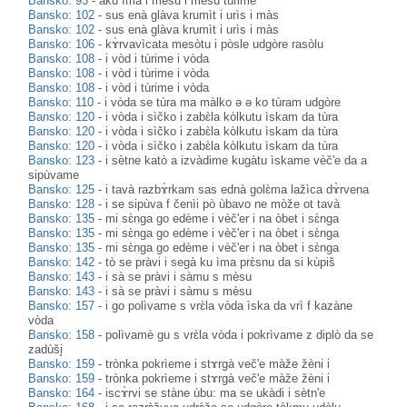
Bansko: 93
-
aku ìma i mèsu i mèsu tùrime
Bansko: 102
-
sus enà glàva krumìt i urìs i màs
Bansko: 102
-
sus enà glàva krumìt i urìs i màs
Bansko: 106
-
kɤ̀rvavìcata mesòtu i pòsle udgòre rasòlu
Bansko: 108
-
i vòd i tùrime i vòda
Bansko: 108
-
i vòd i tùrime i vòda
Bansko: 108
-
i vòd i tùrime i vòda
Bansko: 110
-
i vòda se tùra ma màlko ə ə ko tùram udgòre
Bansko: 120
-
i vòda i sìčko i zabɛ̀la kòlkutu ìskam da tùra
Bansko: 120
-
i vòda i sìčko i zabɛ̀la kòlkutu ìskam da tùra
Bansko: 120
-
i vòda i sìčko i zabɛ̀la kòlkutu ìskam da tùra
Bansko: 123
-
i sètne katò a izvàdime kugàtu ìskame vèč'e da a
sipùvame
Bansko: 125
-
i tavà razbɤ̀rkam sas ednà golɛ̀ma lažìca dɤ̀rvena
Bansko: 128
-
i se sipùva f čenìi pò ùbavo ne mòže ot tavà
Bansko: 135
-
mi sɛ̀nga go edème i vèč'er i na òbet i sɛ̀nga
Bansko: 135
-
mi sɛ̀nga go edème i vèč'er i na òbet i sɛ̀nga
Bansko: 135
-
mi sɛ̀nga go edème i vèč'er i na òbet i sɛ̀nga
Bansko: 142
-
tò se pràvi i segà ku ìma prɛ̀snu da si kùpiš
Bansko: 143
-
i sà se pràvi i sàmu s mèsu
Bansko: 143
-
i sà se pràvi i sàmu s mèsu
Bansko: 157
-
i go polìvame s vrɛ̀la vòda ìska da vrì f kazàne
vòda
Bansko: 158
-
polìvamè gu s vrɛ̀la vòda i pokrìvame z diplò da se
zadùši̥
Bansko: 159
-
trònka pokrìeme i stɤrgà več'e màže žèni i
Bansko: 159
-
trònka pokrìeme i stɤrgà več'e màže žèni i
Bansko: 164
-
iscɤ̀rvi se stàne ùbu: ma se ukàdi i sètn'e